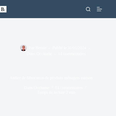
Passer
au
contenu
Par
Bernie
Publié le
31/01/2024
Dans
Occitanie
14 commentaires
Atelier de fabrication de produits ménagers maison
Dans
Occitanie
14 commentaires
Temps de lecture
2 min