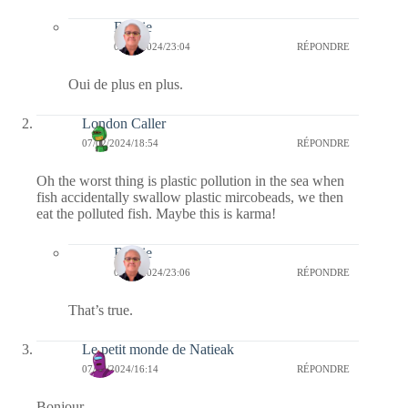
Bernie
08/02/2024/23:04
RÉPONDRE
Oui de plus en plus.
London Caller
07/02/2024/18:54
RÉPONDRE
Oh the worst thing is plastic pollution in the sea when
fish accidentally swallow plastic mircobeads, we then
eat the polluted fish. Maybe this is karma!
Bernie
08/02/2024/23:06
RÉPONDRE
That’s true.
Le petit monde de Natieak
07/02/2024/16:14
RÉPONDRE
Bonjour,