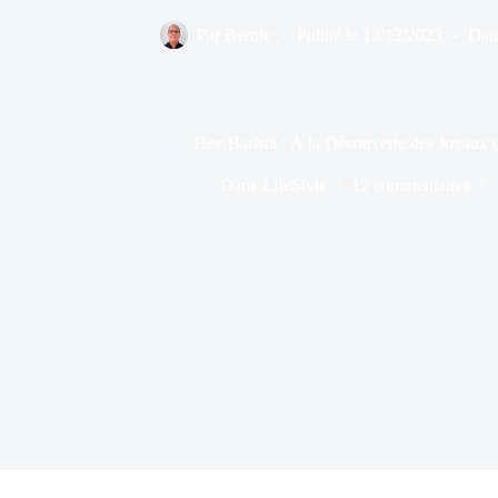
Par
Bernie
Publié le
12/12/2023
Dan
Hey Barista : À la Découverte des Joyaux d
Dans
LifeStyle
12 commentaires