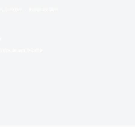
ns
LifeStyle
8 commentaires
r’
emps de lecture
2 min