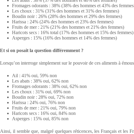
Les abats : 38% (37% des hommes et 40% des femmes)
Fromages odorants : 38% (38% des hommes et 43% des femmes
Les choux : 31% (31% des hommes et 31% des femmes)
Boudin noir : 26% (28% des hommes et 29% des femmes)
Harissa : 24% (24% des hommes et 23% des femmes)
Fruits de mer : 21% (21% des hommes et 21% des femmes)
Haricots secs : 16% total (17% des hommes et 15% des femmes)
Asperges : 15% (16% des hommes et 14% des femmes)
Et si on posait la question différemment ?
Lorsqu’on interroge simplement sur le pouvoir de ces aliments à émousse
Ail : 41% oui, 59% non
Les abats : 38% oui, 62% non
Fromages odorants : 38% oui, 62% non
Les choux : 31% oui, 69% non
Boudin noir : 28% oui, 72% non
Harissa : 24% oui, 76% non
Fruits de mer : 21% oui, 79% non
Haricots secs : 16% oui, 84% non
Asperges : 15% oui, 85% non
Ainsi, il semble que, malgré quelques réticences, les Français et les 