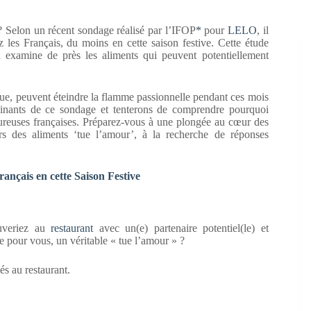
 ? Selon un récent sondage réalisé par l’IFOP
*
pour
LELO
, il
z les Français, du moins en cette saison festive. Cette étude
et examine de près les aliments qui peuvent potentiellement
ique, peuvent éteindre la flamme passionnelle pendant ces mois
ascinants de ce sondage et tenterons de comprendre pourquoi
moureuses françaises. Préparez-vous à une plongée au cœur des
rs des aliments ‘tue l’amour’, à la recherche de réponses
ançais en cette Saison Festive
ouveriez au
restaurant
avec un(e) partenaire potentiel(le) et
e pour vous, un véritable « tue l’amour » ?
és au restaurant.