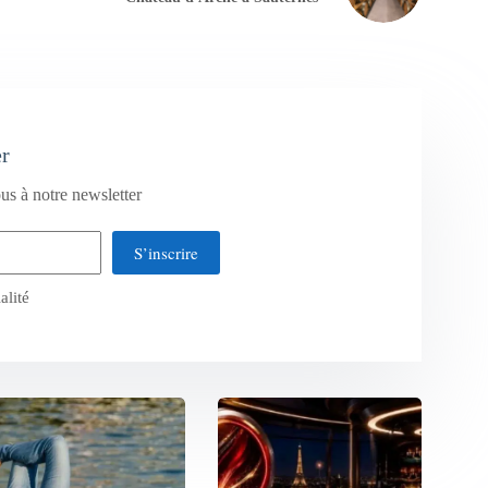
er
us à notre newsletter
S’inscrire
alité