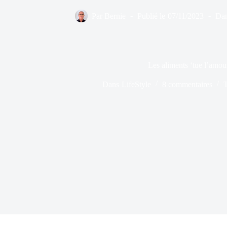
Par
Bernie
Publié le
07/11/2023
Da
Les aliments ‘tue l’amou
Dans
LifeStyle
8 commentaires
T