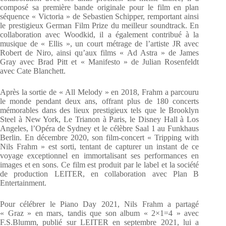
composé sa première bande originale pour le film en plan
séquence « Victoria » de Sebastien Schipper, remportant ainsi
le prestigieux German Film Prize du meilleur soundtrack. En
collaboration avec Woodkid, il a également contribué à la
musique de « Ellis », un court métrage de l’artiste JR avec
Robert de Niro, ainsi qu’aux films « Ad Astra » de James
Gray avec Brad Pitt et « Manifesto » de Julian Rosenfeldt
avec Cate Blanchett.
Après la sortie de « All Melody » en 2018, Frahm a parcouru
le monde pendant deux ans, offrant plus de 180 concerts
mémorables dans des lieux prestigieux tels que le Brooklyn
Steel à New York, Le Trianon à Paris, le Disney Hall à Los
Angeles, l’Opéra de Sydney et le célèbre Saal 1 au Funkhaus
Berlin. En décembre 2020, son film-concert « Tripping with
Nils Frahm » est sorti, tentant de capturer un instant de ce
voyage exceptionnel en immortalisant ses performances en
images et en sons. Ce film est produit par le label et la société
de production LEITER, en collaboration avec Plan B
Entertainment.
Pour célébrer le Piano Day 2021, Nils Frahm a partagé
« Graz » en mars, tandis que son album « 2×1=4 » avec
F.S.Blumm, publié sur LEITER en septembre 2021, lui a