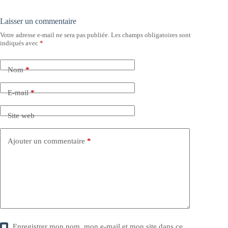
Laisser un commentaire
Votre adresse e-mail ne sera pas publiée.
Les champs obligatoires sont
indiqués avec
*
Nom
*
E-mail
*
Site web
Ajouter un commentaire
*
Enregistrer mon nom, mon e-mail et mon site dans ce