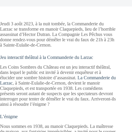
Jeudi 3 août 2023, à la nuit tombée, la Commanderie du
Larzac se transforme en manoir Claquepieds, lieu de l’horrible
assassinat d’Hector Dutran. La Compagnie Les Pêchus vous
donne rendez-vous pour démêler le vrai du faux de 21h à 23h
à Sainte-Eulalie-de-Cernon.
Jeu interactif théâtral à la Commanderie du Larzac
Les Coins Sombres du Château est un jeu interactif théâtral,
dans lequel le public est invité à devenir enquêteur et à
élucider une sombre histoire d’assassinat.
La Commanderie du
Larzac
, à Sainte-Eulalie-de-Cernon, devient le manoir
Claquepieds, et est transportée en 1938. Les comédiens
présents seront autant de suspects que les spectateurs devront
interroger pour tenter de démêler le vrai du faux. Arriveront-ils
ainsi à résoudre l’énigme ?
L’énigme
Nous sommes en 1938, au manoir Claquepieds. La maîtresse
de maison, aux fantaisies imprévisibles, a invité pour le souper