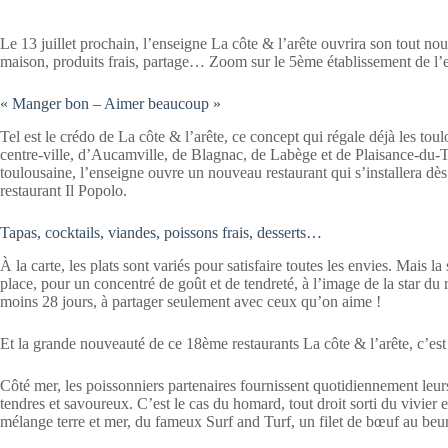
Le 13 juillet prochain, l’enseigne La côte & l’arête ouvrira son tout n
maison, produits frais, partage… Zoom sur le 5ème établissement de l’e
« Manger bon – Aimer beaucoup »
Tel est le crédo de La côte & l’arête, ce concept qui régale déjà les tou
centre-ville, d’Aucamville, de Blagnac, de Labège et de Plaisance-du
toulousaine, l’enseigne ouvre un nouveau restaurant qui s’installera dès
restaurant Il Popolo.
Tapas, cocktails, viandes, poissons frais, desserts…
À la carte, les plats sont variés pour satisfaire toutes les envies. Mais l
place, pour un concentré de goût et de tendreté, à l’image de la star du 
moins 28 jours, à partager seulement avec ceux qu’on aime !
Et la grande nouveauté de ce 18ème restaurants La côte & l’arête, c’est 
Côté mer, les poissonniers partenaires fournissent quotidiennement leur
tendres et savoureux. C’est le cas du homard, tout droit sorti du vivie
mélange terre et mer, du fameux Surf and Turf, un filet de bœuf au beu