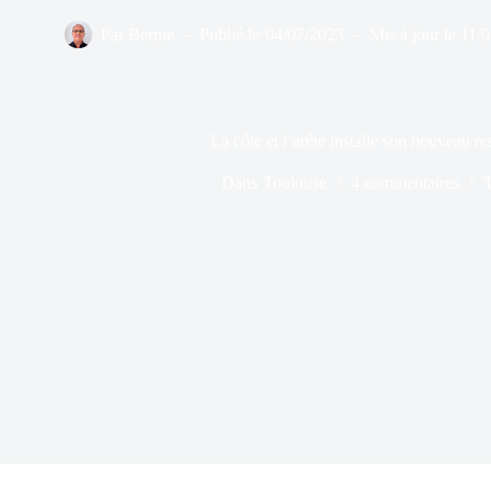
Par
Bernie
Publié le
04/07/2023
Mis à jour le
11/
La côte et l’arête installe son nouveau r
Dans
Toulouse
4 commentaires
T