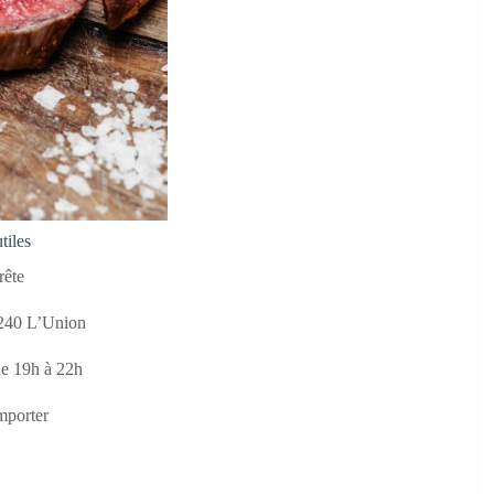
tiles
rête
1240 L’Union
de 19h à 22h
mporter