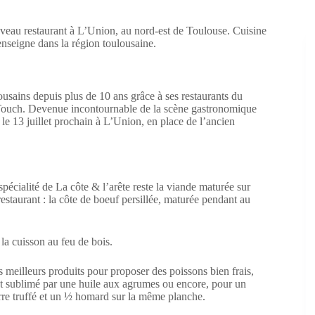
ouveau restaurant à L’Union, au nord-est de Toulouse. Cuisine
nseigne dans la région toulousaine.
lousains depuis plus de 10 ans grâce à ses restaurants du
-Touch. Devenue incontournable de la scène gastronomique
 le 13 juillet prochain à L’Union, en place de l’ancien
a spécialité de La côte & l’arête reste la viande maturée sur
restaurant : la côte de boeuf persillée, maturée pendant au
la cuisson au feu de bois.
s meilleurs produits pour proposer des poissons bien frais,
r et sublimé par une huile aux agrumes ou encore, pour un
rre truffé et un ½ homard sur la même planche.