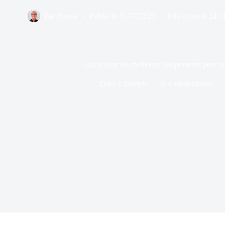
Par
Bernie
Publié le
01/07/2023
Mis à jour le
24/1
Quels sont les meilleurs équipements pour se
Dans
LifeStyle
10 commentaires