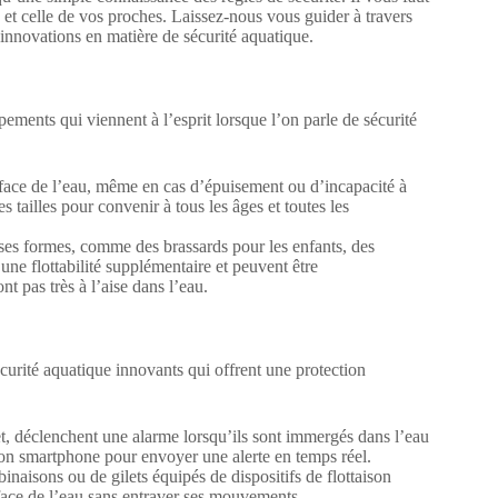
et celle de vos proches. Laissez-nous vous guider à travers
s innovations en matière de sécurité aquatique.
pements qui viennent à l’esprit lorsque l’on parle de sécurité
urface de l’eau, même en cas d’épuisement ou d’incapacité à
s tailles pour convenir à tous les âges et toutes les
ses formes, comme des brassards pour les enfants, des
une flottabilité supplémentaire et peuvent être
t pas très à l’aise dans l’eau.
écurité aquatique innovants qui offrent une protection
et, déclenchent une alarme lorsqu’ils sont immergés dans l’eau
tion smartphone pour envoyer une alerte en temps réel.
binaisons ou de gilets équipés de dispositifs de flottaison
rface de l’eau sans entraver ses mouvements.