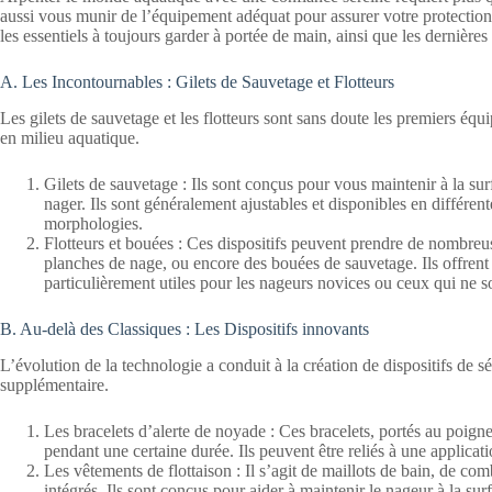
aussi vous munir de l’équipement adéquat pour assurer votre protection 
les essentiels à toujours garder à portée de main, ainsi que les dernière
A. Les Incontournables : Gilets de Sauvetage et Flotteurs
Les gilets de sauvetage et les flotteurs sont sans doute les premiers équi
en milieu aquatique.
Gilets de sauvetage : Ils sont conçus pour vous maintenir à la s
nager. Ils sont généralement ajustables et disponibles en différente
morphologies.
Flotteurs et bouées : Ces dispositifs peuvent prendre de nombreu
planches de nage, ou encore des bouées de sauvetage. Ils offrent 
particulièrement utiles pour les nageurs novices ou ceux qui ne son
B. Au-delà des Classiques : Les Dispositifs innovants
L’évolution de la technologie a conduit à la création de dispositifs de s
supplémentaire.
Les bracelets d’alerte de noyade : Ces bracelets, portés au poign
pendant une certaine durée. Ils peuvent être reliés à une applica
Les vêtements de flottaison : Il s’agit de maillots de bain, de com
intégrés. Ils sont conçus pour aider à maintenir le nageur à la su