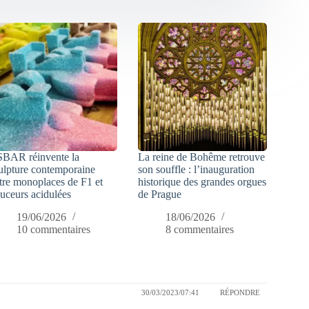
SBAR réinvente la
La reine de Bohême retrouve
ulpture contemporaine
son souffle : l’inauguration
tre monoplaces de F1 et
historique des grandes orgues
uceurs acidulées
de Prague
19/06/2026
18/06/2026
10 commentaires
8 commentaires
30/03/2023/07:41
RÉPONDRE