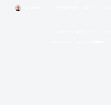
Par
Bernie
Publié le
28/03/2023
Mis à jour le
18/
Un 45eme tableau d’Ingres au musée I
Dans
Culture
12 commentaires
T