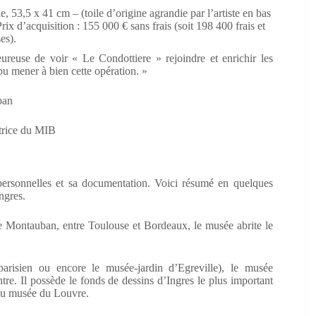
 53,5 x 41 cm – (toile d’origine agrandie par l’artiste en bas
rix d’acquisition : 155 000 € sans frais (soit 198 400 frais et
es).
ureuse de voir « Le Condottiere » rejoindre et enrichir les
pu mener à bien cette opération. »
ban
ctrice du MIB
personnelles et sa documentation. Voici résumé en quelques
ngres.
e Montauban, entre Toulouse et Bordeaux, le musée abrite le
parisien ou encore le musée-jardin d’Egreville), le musée
e. Il possède le fonds de dessins d’Ingres le plus important
 du musée du Louvre.