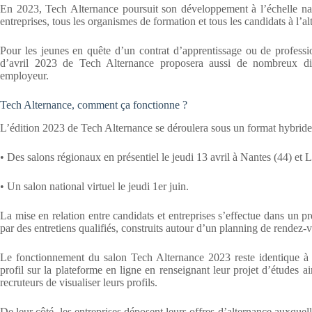
En 2023, Tech Alternance poursuit son développement à l’échelle natio
entreprises, tous les organismes de formation et tous les candidats à l’
Pour les jeunes en quête d’un contrat d’apprentissage ou de professio
d’avril 2023 de Tech Alternance proposera aussi de nombreux dis
employeur.
Tech Alternance, comment ça fonctionne ?
L’édition 2023 de Tech Alternance se déroulera sous un format hybride
• Des salons régionaux en présentiel le jeudi 13 avril à Nantes (44) et L
• Un salon national virtuel le jeudi 1er juin.
La mise en relation entre candidats et entreprises s’effectue dans un p
par des entretiens qualifiés, construits autour d’un planning de rende
Le fonctionnement du salon Tech Alternance 2023 reste identique à ce
profil sur la plateforme en ligne en renseignant leur projet d’études 
recruteurs de visualiser leurs profils.
De leur côté, les entreprises déposent leurs offres d’alternance auxquel