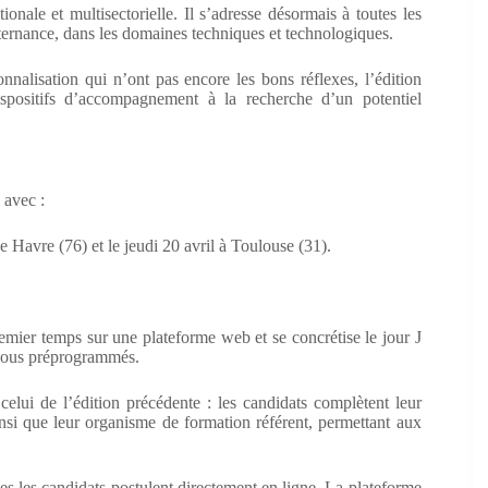
nale et multisectorielle. Il s’adresse désormais à toutes les
alternance, dans les domaines techniques et technologiques.
nnalisation qui n’ont pas encore les bons réflexes, l’édition
positifs d’accompagnement à la recherche d’un potentiel
 avec :
e Havre (76) et le jeudi 20 avril à Toulouse (31).
remier temps sur une plateforme web et se concrétise le jour J
z-vous préprogrammés.
lui de l’édition précédente : les candidats complètent leur
ainsi que leur organisme de formation référent, permettant aux
les les candidats postulent directement en ligne. La plateforme