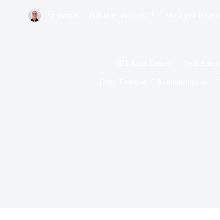
Par
Bernie
Publié le
08/01/2023
Mis à jour le
08/
IRT Saint Exupéry – Tech Alter
Dans
Toulouse
8 commentaires
T