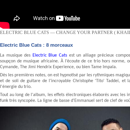
ELECTRIC BLUE CATS — CHANGE YOUR PARTNER ( KHAILI
Electric Blue Cats : 8 morceaux
La musique des
Electric Blue Cats
est un alliage précieux composé 
soupçon de musique africaine. À l’écoute de ce trio hors norme
Cymande, The Jimi Hendrix Experience, ou bien Tame Impala.
Dès les premières notes, on est hypnotisé par les rythmiques magiques
et de soli de guitare de l'incroyable Christophe 'Tito' Taddei, et
l'énergie du trio.
Tout au long de l'album, les effets électroniques élaborés avec les 
funk très syncopée. La ligne de basse d'Emmanuel sert de clef de v