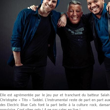
Elle est agrémentée par le jeu pur et tranchant du batteur Salah
Christophe « Tito » Taddei. L’instrumental reste de part en part au
des Electric Blue Cats font la part belle à la culture rock, dan
populaire. Cool vibes only ! A ne pas rater en live !