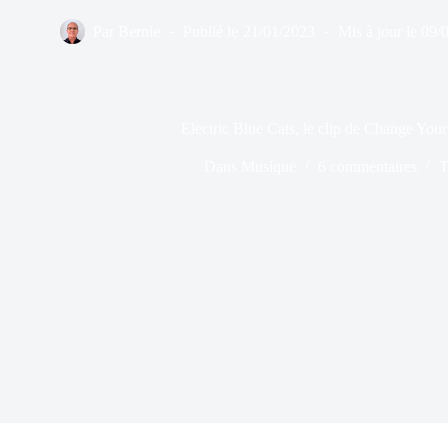
Par
Bernie
Publié le
21/01/2023
Mis à jour le
09/
Electric Blue Cats, le clip de Change Your
Dans
Musique
6 commentaires
T