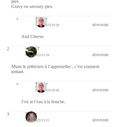
pies.
Gravy on savoury pies.
Bernie
09/11/2022/19:26
RÉPONDRE
And Cheese.
jazzy57
08/11/2022/15:59
RÉPONDRE
Miam le pithiviers à l’appenzeller , c’est vraiment
tentant.
Bernie
08/11/2022/18:44
RÉPONDRE
J’en ai l’eau à la bouche.
Renée
08/11/2022/15:21
RÉPONDRE