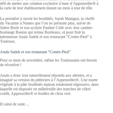
défi de mettre une création exclusive à base d’Appenzeller® à
la carte de leur établissement durant un mois à tour de rôle.
La première à ouvrir les hostilités, Sarah Mainguy, la cheffe
du Vacarme à Nantes que l’on ne présente plus, suivie de
Julien Borie et son acolyte Pauline Celle avec leur cantine-
boulange Baston qui remue Bordeaux, et pour finir la
talentueuse Anaïs Sadek et son restaurant “Contre-Pied” à
Toulouse.
Anaïs Sadek et son restaurant “Contre-Pied”
Pour ce mois de novembre, même les Toulousains ont besoin
de réconfort !
Anaïs a donc tout naturellement répondu aux attentes, et a
imaginé sa version du pithiviers à l’Appenzeller®. Une tourte
végétale à la pâte feuilletée maison totalement régressive, dans
laquelle est disposée en millefeuille des tranches de céleri
confit, Appenzeller® et feuilles de chou vert.
Et ainsi de suite…