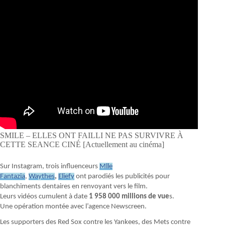
SMILE – ELLES ONT FAILLI NE PAS SURVIVRE À
CETTE SEANCE CINÉ [Actuellement au cinéma]
Sur Instagram, trois influenceurs
Mlle
Fantazia
,
Waythes
,
Eliefy
ont parodiés les publicités pour
blanchiments dentaires en renvoyant vers le film.
Leurs vidéos cumulent à date
1 958 000 millions de vue
s.
Une opération montée avec l’agence Newscreen.
Les supporters des Red Sox contre les Yankees, des Mets contre