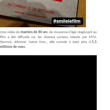
Une vidéo de
mamies de 80 an
s de moyenne d’âge réagissant au
film a été diffusée sur les réseaux sociaux relayés par MTV,
Skyrock, Allociné, Game One… elle cumule à date plus d’
1,5
millions
de vues.