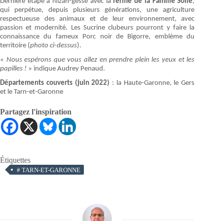
Dernière étape à Nizan-gesse avec la
ferme de la Famille Solle
,
qui perpétue, depuis plusieurs générations, une agriculture
respectueuse des animaux et de leur environnement, avec
passion et modernité. Les Sucrine clubeurs pourront y faire la
connaissance du fameux Porc noir de Bigorre, emblème du
territoire (
photo ci-dessus
).
«
Nous espérons que vous allez en prendre plein les yeux et les
papilles !
» indique Audrey Penaud.
Départements couverts (juin 2022)
: la Haute-Garonne, le Gers
et le Tarn-et-Garonne
Partagez l'inspiration
Étiquettes
#
TARN-ET-GARONNE