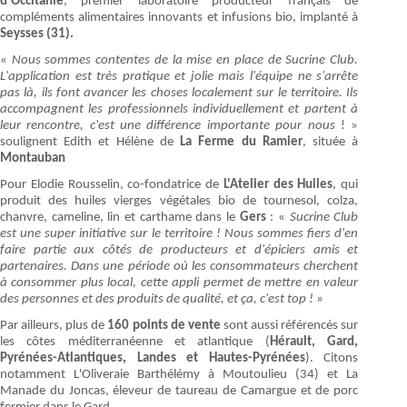
d'Occitanie
, premier laboratoire producteur français de
compléments alimentaires innovants et infusions bio, implanté à
Seysses (31).
«
Nous sommes contentes de la mise en place de Sucrine Club.
L'application est très pratique et jolie mais l'équipe ne s'arrête
pas là, ils font avancer les choses localement sur le territoire. Ils
accompagnent les professionnels individuellement et partent à
leur rencontre, c'est une différence importante pour nous
! »
soulignent Edith et Hélène de
La Ferme du Ramier
, située à
Montauban
Pour Elodie Rousselin, co-fondatrice de
L'Atelier des Huiles
, qui
produit des huiles vierges végétales bio de tournesol, colza,
chanvre, cameline, lin et carthame dans le
Gers
: «
Sucrine Club
est une super initiative sur le territoire ! Nous sommes fiers d'en
faire partie aux côtés de producteurs et d'épiciers amis et
partenaires. Dans une période où les consommateurs cherchent
à consommer plus local, cette appli permet de mettre en valeur
des personnes et des produits de qualité, et ça, c'est top !
»
Par ailleurs, plus de
160 points de vente
sont aussi référencés sur
les côtes méditerranéenne et atlantique (
Hérault, Gard,
Pyrénées-Atlantiques, Landes et Hautes-Pyrénées
). Citons
notamment L'Oliveraie Barthélémy à Moutoulieu (34) et La
Manade du Joncas, éleveur de taureau de Camargue et de porc