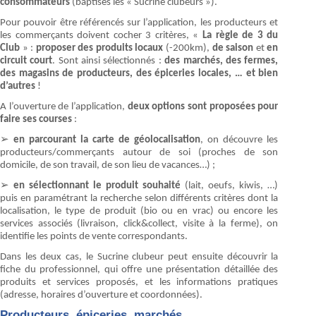
consommateurs
(baptisés les « Sucrine clubeurs »).
Pour pouvoir être référencés sur l’application, les producteurs et
les commerçants doivent cocher 3 critères, «
La règle de 3 du
Club
» :
proposer des produits locaux
(-200km),
de saison
et
en
circuit court
. Sont ainsi sélectionnés :
des marchés, des fermes,
des magasins de producteurs, des épiceries locales, … et bien
d’autres
!
A l’ouverture de l’application,
deux options sont proposées pour
faire ses courses
:
➢
en parcourant la carte de géolocalisation
, on découvre les
producteurs/commerçants autour de soi (proches de son
domicile, de son travail, de son lieu de vacances…) ;
➢
en sélectionnant le produit souhaité
(lait, oeufs, kiwis, …)
puis en paramétrant la recherche selon différents critères dont la
localisation, le type de produit (bio ou en vrac) ou encore les
services associés (livraison, click&collect, visite à la ferme), on
identifie les points de vente correspondants.
Dans les deux cas, le Sucrine clubeur peut ensuite découvrir la
fiche du professionnel, qui offre une présentation détaillée des
produits et services proposés, et les informations pratiques
(adresse, horaires d’ouverture et coordonnées).
Producteurs, épiceries, marchés, …