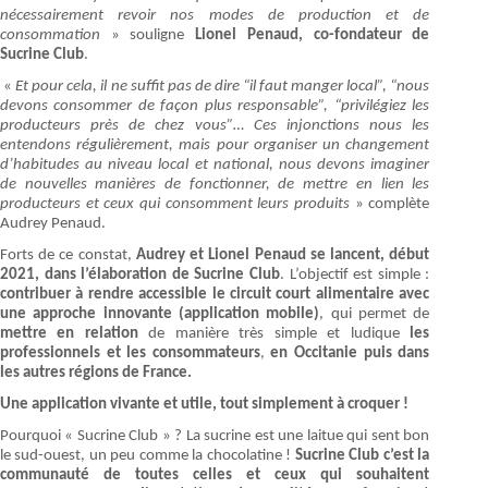
nécessairement revoir nos modes de production et de
consommation
» souligne
Lionel Penaud, co-fondateur de
Sucrine Club
.
«
Et pour cela, il ne suffit pas de dire “il faut manger local”, “nous
devons consommer de façon plus responsable”, “privilégiez les
producteurs près de chez vous”… Ces injonctions nous les
entendons régulièrement, mais pour organiser un changement
d’habitudes au niveau local et national, nous devons imaginer
de nouvelles manières de fonctionner, de mettre en lien les
producteurs et ceux qui consomment leurs produits
» complète
Audrey Penaud.
Forts de ce constat,
Audrey et Lionel Penaud se lancent, début
2021, dans l’élaboration de Sucrine Club
. L’objectif est simple :
contribuer à rendre accessible le circuit court alimentaire avec
une approche innovante (application mobile)
, qui permet de
mettre en relation
de manière très simple et ludique
les
professionnels et les consommateurs
,
en Occitanie puis dans
les autres régions de France.
Une application vivante et utile, tout simplement à croquer !
Pourquoi « Sucrine Club » ? La sucrine est une laitue qui sent bon
le sud-ouest, un peu comme la chocolatine !
Sucrine Club c’est la
communauté de toutes celles et ceux qui souhaitent