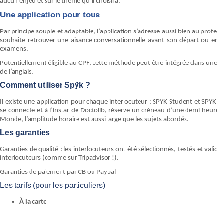
aucun enjeu et sur le thème qu’il choisira.
Une application pour tous
Par principe souple et adaptable, l’application s’adresse aussi bien au pro
souhaite retrouver une aisance conversationnelle avant son départ ou en
examens.
Potentiellement éligible au CPF, cette méthode peut être intégrée dans u
de l’anglais.
Comment utiliser Spÿk ?
Il existe une application pour chaque interlocuteur : SPYK Student et SPYK
se connecte et à l’instar de Doctolib, réserve un créneau d’une demi-heu
Monde, l’amplitude horaire est aussi large que les sujets abordés.
Les garanties
Garanties de qualité : les interlocuteurs ont été sélectionnés, testés et val
interlocuteurs (comme sur Tripadvisor !).
Garanties de paiement par CB ou Paypal
Les tarifs (pour les particuliers)
À la carte