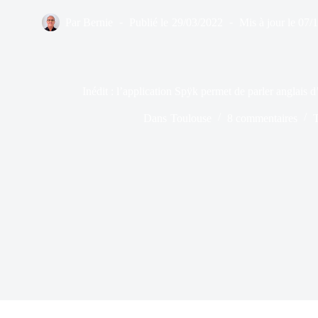
Par
Bernie
Publié le
29/03/2022
Mis à jour le
07/
Inédit : l’application Spÿk permet de parler anglais 
Dans
Toulouse
8 commentaires
T