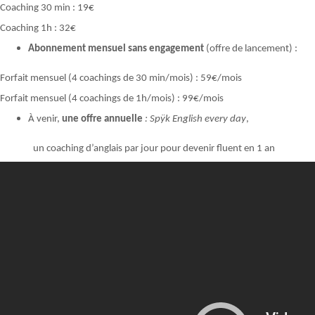
Coaching 30 min : 19€
Coaching 1h : 32€
Abonnement mensuel sans engagement
(offre de lancement) :
Forfait mensuel (4 coachings de 30 min/mois) : 59€/mois
Forfait mensuel (4 coachings de 1h/mois) : 99€/mois
À venir,
une offre annuelle
: Spÿk English every day
,
un coaching d’anglais par jour pour devenir fluent en 1 an