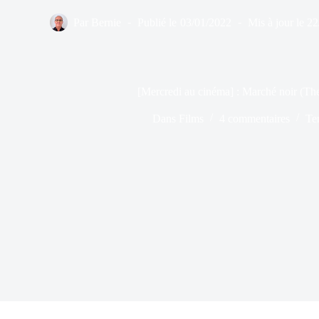
Par
Bernie
Publié le
03/01/2022
Mis à jour le
22
[Mercredi au cinéma] : Marché noir (Th
Dans
Films
4 commentaires
Te