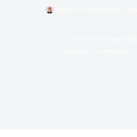
Par
Bernie
Publié le
03/11/2021
Da
Beyries, nouveau single Valhal
Dans
Musique
4 commentaires
T