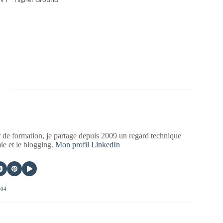
 VT – Higher Ground
 de formation, je partage depuis 2009 un regard technique
mie et le blogging.
Mon profil LinkedIn
404