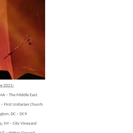
ée 2021:
A – The Middle East
– First Unitarian Church
gton, DC – DC9
, NY – City Vineyard