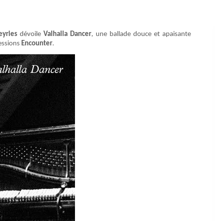
yries
dévoile
Valhalla Dancer
, une ballade douce et apaisante
sessions
Encounter
.