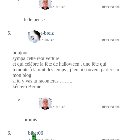
21/10/2021/15:45
RÉPONDRE
Je le pense
monica-breiz
21/10/2021/07:43
RÉPONDRE
bonjour
sympa cette réouverture
et qui célébre la fête de halloween , une fête qui
remonte à la nuit des temps , j ‘en ai souvent parler sur
mon blog
si tu y vas tu raconteras ……..
kénavo Bernie
Bernie
21/10/2021/15:45
RÉPONDRE
promis
biker06
21/10/2021/06:42
RÉPONDRE