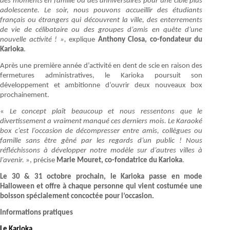
des moments en famille ou des anniversaires pour une cible plus
adolescente. Le soir, nous pouvons accueillir des étudiants
français ou étrangers qui découvrent la ville, des enterrements
de vie de célibataire ou des groupes d’amis en quête d’une
nouvelle activité ! »,
explique
Anthony Closa, co-fondateur du
Karioka
.
Après une première année d’activité en dent de scie en raison des
fermetures administratives, le Karioka poursuit son
développement et ambitionne d’ouvrir deux nouveaux box
prochainement.
«
Le concept plaît beaucoup et nous ressentons que le
divertissement a vraiment manqué ces derniers mois. Le Karaoké
box c’est l’occasion de décompresser entre amis, collègues ou
famille sans être gêné par les regards d’un public ! Nous
réfléchissons à développer notre modèle sur d’autres villes à
l’avenir.
», précise
Marie Mouret, co-fondatrice du Karioka
.
Le 30 & 31 octobre prochain, le Karioka passe en mode
Halloween et offre à chaque personne qui vient costumée une
boisson spécialement concoctée pour l’occasion.
Informations pratiques
Le Karioka