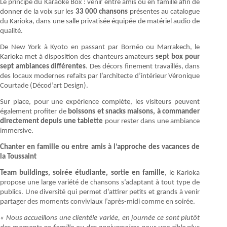
Le principe du Karaoké Box : venir entre amis ou en famille afin de
donner de la voix sur les
33 000 chansons
présentes au catalogue
du Karioka, dans une salle privatisée équipée de matériel audio de
qualité.
De New York à Kyoto en passant par Bornéo ou Marrakech, le
Karioka met à disposition des chanteurs amateurs
sept box pour
sept ambiances différentes
. Des décors finement travaillés, dans
des locaux modernes refaits par l’architecte d’intérieur Véronique
Courtade (Décod’art Design).
Sur place, pour une expérience complète, les visiteurs peuvent
également profiter de
boissons et snacks maisons, à commander
directement depuis une tablette
pour rester dans une ambiance
immersive.
Chanter en famille ou entre amis à l’approche des vacances de
la Toussaint
Team buildings, soirée étudiante, sortie en famille
, le Karioka
propose une large variété de chansons s’adaptant à tout type de
publics. Une diversité qui permet d’attirer petits et grands à venir
partager des moments conviviaux l’après-midi comme en soirée.
« Nous accueillons une clientèle variée, en journée ce sont plutôt