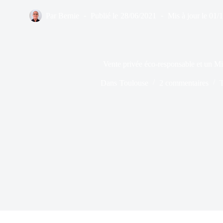
Par
Bernie
Publié le
28/06/2021
Mis à jour le
01/
Vente privée éco-responsable et un M
Dans
Toulouse
2 commentaires
T