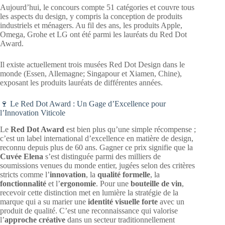
Aujourd’hui, le concours compte 51 catégories et couvre tous
les aspects du design, y compris la conception de produits
industriels et ménagers. Au fil des ans, les produits Apple,
Omega, Grohe et LG ont été parmi les lauréats du Red Dot
Award.
Il existe actuellement trois musées Red Dot Design dans le
monde (Essen, Allemagne; Singapour et Xiamen, Chine),
exposant les produits lauréats de différentes années.
🍷 Le Red Dot Award : Un Gage d’Excellence pour
l’Innovation Viticole
Le
Red Dot Award
est bien plus qu’une simple récompense ;
c’est un label international d’excellence en matière de design,
reconnu depuis plus de 60 ans. Gagner ce prix signifie que la
Cuvée Elena
s’est distinguée parmi des milliers de
soumissions venues du monde entier, jugées selon des critères
stricts comme l’
innovation
, la
qualité formelle
, la
fonctionnalité
et l’
ergonomie
. Pour une
bouteille de vin
,
recevoir cette distinction met en lumière la stratégie de la
marque qui a su marier une
identité visuelle forte
avec un
produit de qualité. C’est une reconnaissance qui valorise
l’
approche créative
dans un secteur traditionnellement