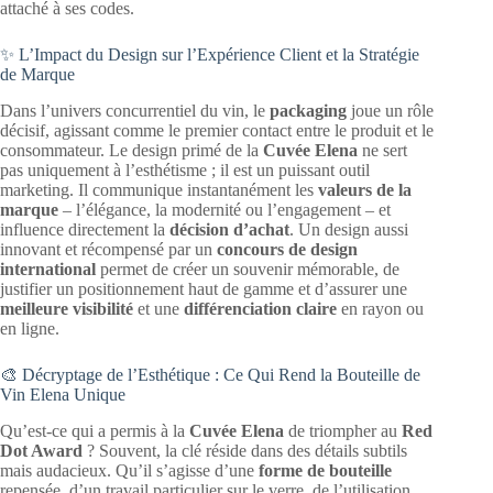
attaché à ses codes.
✨ L’Impact du Design sur l’Expérience Client et la Stratégie
de Marque
Dans l’univers concurrentiel du vin, le
packaging
joue un rôle
décisif, agissant comme le premier contact entre le produit et le
consommateur. Le design primé de la
Cuvée Elena
ne sert
pas uniquement à l’esthétisme ; il est un puissant outil
marketing. Il communique instantanément les
valeurs de la
marque
– l’élégance, la modernité ou l’engagement – et
influence directement la
décision d’achat
. Un design aussi
innovant et récompensé par un
concours de design
international
permet de créer un souvenir mémorable, de
justifier un positionnement haut de gamme et d’assurer une
meilleure visibilité
et une
différenciation claire
en rayon ou
en ligne.
🎨 Décryptage de l’Esthétique : Ce Qui Rend la Bouteille de
Vin Elena Unique
Qu’est-ce qui a permis à la
Cuvée Elena
de triompher au
Red
Dot Award
? Souvent, la clé réside dans des détails subtils
mais audacieux. Qu’il s’agisse d’une
forme de bouteille
repensée, d’un travail particulier sur le verre, de l’utilisation