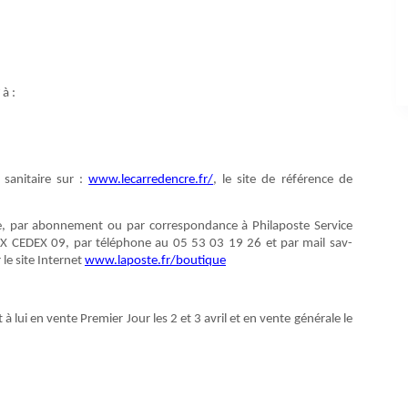
à :
 sanitaire sur :
www.lecarredencre.fr/
, le site de référence de
te, par abonnement ou par correspondance à Philaposte Service
X CEDEX 09, par téléphone au 05 53 03 19 26 et par mail sav-
le site Internet
www.laposte.fr/boutique
i en vente Premier Jour les 2 et 3 avril et en vente générale le