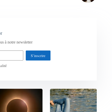
er
us à notre newsletter
S’inscrire
alité