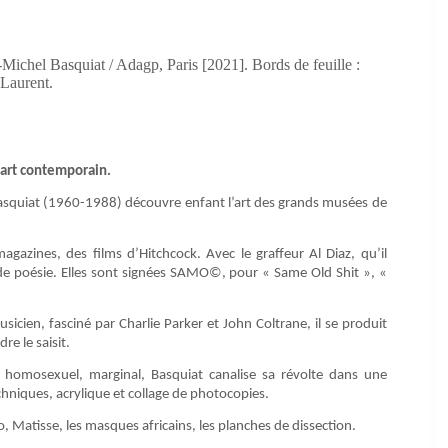
Michel Basquiat / Adagp, Paris [2021]. Bords de feuille :
 Laurent.
l’art contemporain.
Basquiat (1960-1988) découvre enfant l’art des grands musées de
agazines, des films d’Hitchcock. Avec le graffeur Al Diaz, qu’il
t de poésie. Elles sont signées SAMO©, pour « Same Old Shit », «
usicien, fasciné par Charlie Parker et John Coltrane, il se produit
e le saisit.
, homosexuel, marginal, Basquiat canalise sa révolte dans une
chniques, acrylique et collage de photocopies.
so, Matisse, les masques africains, les planches de dissection.