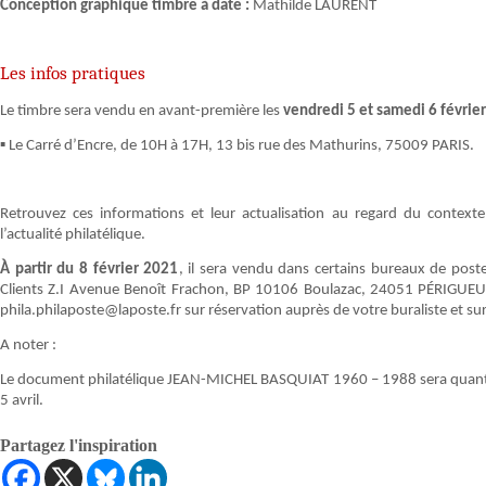
Conception graphique timbre à date :
Mathilde LAURENT
Les infos pratiques
Le timbre sera vendu en avant-première les
vendredi 5 et samedi 6 février
▪ Le Carré d’Encre, de 10H à 17H, 13 bis rue des Mathurins, 75009 PARIS.
Retrouvez ces informations et leur actualisation au regard du contexte
l’actualité philatélique.
À partir du 8 février 2021
, il sera vendu dans certains bureaux de pos
Clients Z.I Avenue Benoît Frachon, BP 10106 Boulazac, 24051 PÉRIGUEU
phila.philaposte@laposte.fr sur réservation auprès de votre buraliste et sur 
A noter :
Le document philatélique JEAN-MICHEL BASQUIAT 1960 – 1988 sera quant à lu
5 avril.
Partagez l'inspiration