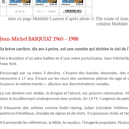
mise en page Mathilde Laurent d’après photo © The estate of Jean-
création Mathilde
Jean-Michel BASQUIAT 1960 – 1988
Sa brève carrière, dix ans à peine, est une comète qui déchire le ciel de 
Né à Brooklyn d’un père haïtien et d’une mère portoricaine, Jean-Michel 
New York.
Encouragé par sa mère, il dessine, s’inspire des bandes dessinées, des m
rencontre à 17 ans, il trace sur les murs des sentences pleines de rage e
toujours la même merde », allusion aux discriminations raciales.
La rue devient son atelier, la drogue et l’alcool, ses poisons nécessaires. M
dans le bouillonnant underground new-yorkais. En 1979, l’urgence de peindr
Il fréquente des artistes comme Keith Haring, Julian Schnabel. Métisse
peinture frénétique, chargée de signes et de mots. Il superpose styles et te
Il transcende les références, la Bible, le vaudou, l’imagerie populaire, Picas