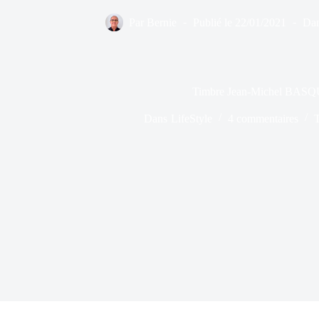
Par
Bernie
Publié le
22/01/2021
Da
Timbre Jean-Michel BAS
Dans
LifeStyle
4 commentaires
T