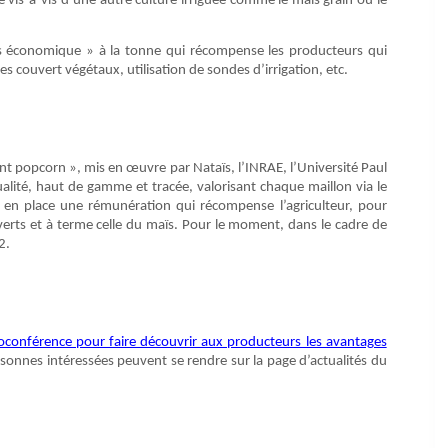
vis-à-vis d’une autre culture irriguée comme le maïs grain ou le
s économique » à la tonne qui récompense les producteurs qui
 couvert végétaux, utilisation de sondes d’irrigation, etc.
ent popcorn », mis en œuvre par Nataïs, l’INRAE, l’Université Paul
ualité, haut de gamme et tracée, valorisant chaque maillon via le
e en place une rémunération qui récompense l’agriculteur, pour
erts et à terme celle du maïs. Pour le moment, dans le cadre de
2.
oconférence pour faire découvrir aux producteurs les avantages
rsonnes intéressées peuvent se rendre sur la page d’actualités du