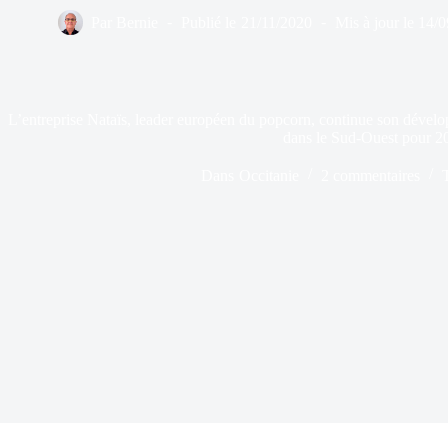
Par
Bernie
Publié le
21/11/2020
Mis à jour le
14/0
L’entreprise Nataïs, leader européen du popcorn, continue son dével
dans le Sud-Ouest pour 2
Dans
Occitanie
2 commentaires