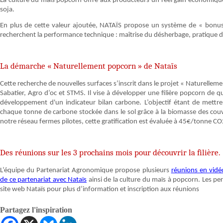
La culture du maïs popcorn offre aux producteurs un réel gain économique 
soja.
En plus de cette valeur ajoutée, NATAÏS propose un système de « bonu
recherchent la performance technique : maîtrise du désherbage, pratique des
La démarche « Naturellement popcorn » de Nataïs
Cette recherche de nouvelles surfaces s’inscrit dans le projet « Naturellem
Sabatier, Agro d’oc et STMS. Il vise à développer une filière popcorn de q
développement d'un indicateur bilan carbone. L’objectif étant de mettr
chaque tonne de carbone stockée dans le sol grâce à la biomasse des couv
notre réseau fermes pilotes, cette gratification est évaluée à 45€/tonne CO
Des réunions sur les 3 prochains mois pour découvrir la filière.
L’équipe du Partenariat Agronomique propose plusieurs
réunions en vidé
de ce partenariat avec Nataïs
ainsi de la culture du maïs à popcorn. Les pe
site web Nataïs pour plus d’information et inscription aux réunions
Partagez l'inspiration