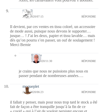
Alors, les carnavaliers vont pourvoir s’abonner.
jill bill
22/11/2020/07:15
RÉPONDRE
Il devient, par ces ventes en tissu coloré, un accessoire
de mode aussi, puisque nous devons le supporter…
jusque… ! J’ai les deux, papier et tissu lavable… mais
dès qu’on pourra s’en passer, un ouf de soulagement !
Merci Bernie
Bernie
22/11/2020/11:30
RÉPONDRE
je crains que nous ne puissions plus nous en
passer pendant de nombreuses années….
moqueplet
22/11/2020/06:23
RÉPONDRE
il fallait y penser, mais pour nous trop tard le stock a été
fait de façon a être tranquille jusqu’à la fin de ce
« covid » qui à l’air de vouloir persister encore et