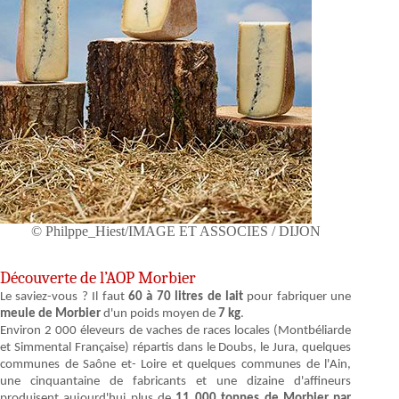
© Philppe_Hiest/IMAGE ET ASSOCIES / DIJON
Découverte de l’AOP Morbier
Le saviez-vous ? Il faut
60 à 70 litres de lait
pour fabriquer une
meule de Morbier
d'un poids moyen de
7 kg
.
Environ 2 000 éleveurs de vaches de races locales (Montbéliarde
et Simmental Française) répartis dans le Doubs, le Jura, quelques
communes de Saône et- Loire et quelques communes de l'Ain,
une cinquantaine de fabricants et une dizaine d'affineurs
produisent aujourd'hui plus de
11 000 tonnes de Morbier par