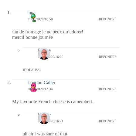
luna
11/09/2020/10:50
RÉPONDRE
fan de fromage je ne peux qu’adorer!
merci! bonne journée
Bernie
14/09/2020/16:20
RÉPONDRE
moi aussi
London Caller
10/09/2020/13:34
RÉPONDRE
My favourite French cheese is camembert.
Bernie
14/09/2020/16:21
RÉPONDRE
ah ah I was sure of that