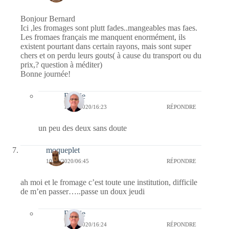
Bonjour Bernard
Ici ,les fromages sont plutt fades..mangeables mas faes.
Les fromaes français me manquent enormément, ils
existent pourtant dans certain rayons, mais sont super
chers et on perdu leurs gouts( à cause du transport ou du
prix,? question à méditer)
Bonne journée!
Bernie
14/09/2020/16:23
RÉPONDRE
un peu des deux sans doute
moqueplet
10/09/2020/06:45
RÉPONDRE
ah moi et le fromage c’est toute une institution, difficile
de m’en passer…..passe un doux jeudi
Bernie
14/09/2020/16:24
RÉPONDRE