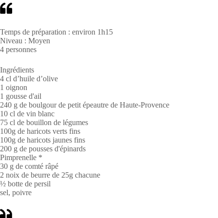
Temps de préparation : environ 1h15
Niveau : Moyen
4 personnes
Ingrédients
4 cl d’huile d’olive
1 oignon
1 gousse d'ail
240 g de boulgour de petit épeautre de Haute-Provence
10 cl de vin blanc
75 cl de bouillon de légumes
100g de haricots verts fins
100g de haricots jaunes fins
200 g de pousses d'épinards
Pimprenelle *
30 g de comté râpé
2 noix de beurre de 25g chacune
½ botte de persil
sel, poivre