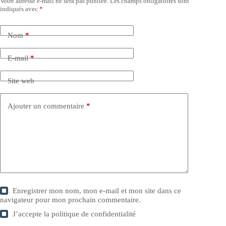
Votre adresse e-mail ne sera pas publiée.
Les champs obligatoires sont
indiqués avec
*
Nom
*
E-mail
*
Site web
Ajouter un commentaire
*
Enregistrer mon nom, mon e-mail et mon site dans ce
navigateur pour mon prochain commentaire.
J’accepte la
politique de confidentialité