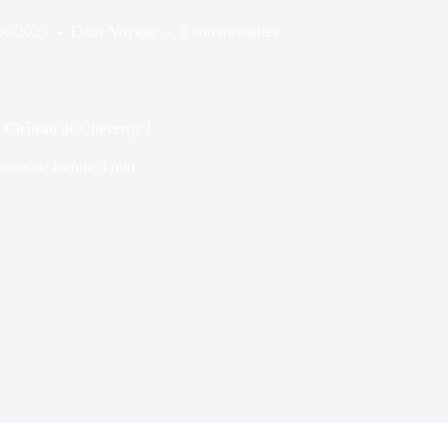
06/2025
Dans
Voyage
8 commentaires
u Château de Cheverny !
emps de lecture
3 min