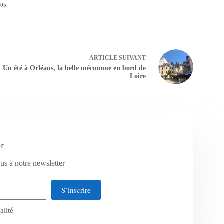
405
ARTICLE
SUIVANT
Un été à Orléans, la belle méconnue en bord de
Loire
er
us à notre newsletter
S’inscrire
alité