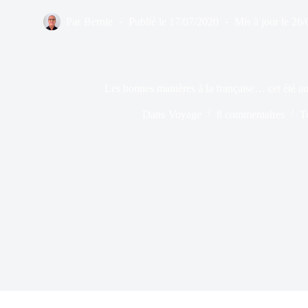
Par
Bernie
Publié le
17/07/2020
Mis à jour le
26/
Les bonnes manières à la française… cet été a
Dans
Voyage
8 commentaires
T