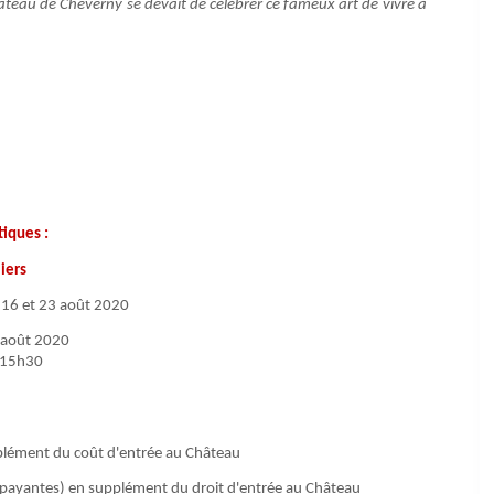
hâteau de Cheverny se devait de célébrer ce fameux art de vivre à
tiques :
iers
,
16 et 23 août 2020
0 août 2020
 15h30
pplément du coût d'entrée au Château
 payantes) en supplément du droit d'entrée au Château