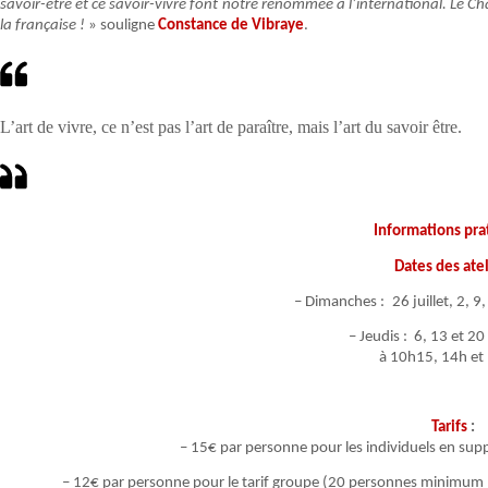
savoir-être et ce savoir-vivre font notre renommée à l’international. Le C
la française !
» souligne
Constance de Vibraye
.
L’art de vivre, ce n’est pas l’art de paraître, mais l’art du savoir être.
Informations pra
Dates des atel
‪
– Dimanches :
26 juillet, 2, 9
– Jeudis : 6,
13 et 2
à 10h15, 14h et
Tarifs
:
– 15€ par personne pour les individuels en su
– 12€ par personne pour le tarif groupe (20 personnes minimum