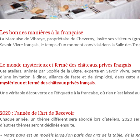
Les bonnes manières à la française
La Marquise de Vibraye, propriétaire de Cheverny, invite ses visiteurs (gro
Savoir-Vivre français, le temps d’un moment convivial dans la Salle des Tr
Le monde mystérieux et fermé des châteaux privés français
Ces ateliers, animés par Sophie de la Bigne, experte en Savoir-Vivre, pe
d’une invitation à dîner, alliance de faste et de simplicité, dans cette
mystérieux et fermé des châteaux privés français
.
Une véritable découverte de l’étiquette à la française, où rien n’est laissé a
2020 : l’année de l’Art de Recevoir
Chaque année, un thème différent sera abordé lors d’ateliers. 2020 sera 
d’autres thèmes seront déclinés ensuite.
«
Notre pays est un modèle lorsqu’on parle des arts de la table, de la ga