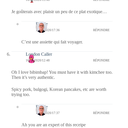
Je goûterais avec plaisir un peu de ce plat exotique…
Bernie
16/06/2020/17:36
RÉPONDRE
C’est une assiette qui fait voyager.
London Caller
16/06/2020/12:48
RÉPONDRE
Oh I love bibimbap! You must have it with kimchee too.
Then it’s very authentic.
Spicy pork, bulgogi, Korean pancakes, etc are worth
trying too.
Bernie
16/06/2020/17:37
RÉPONDRE
Ah you are an expert of this receipe