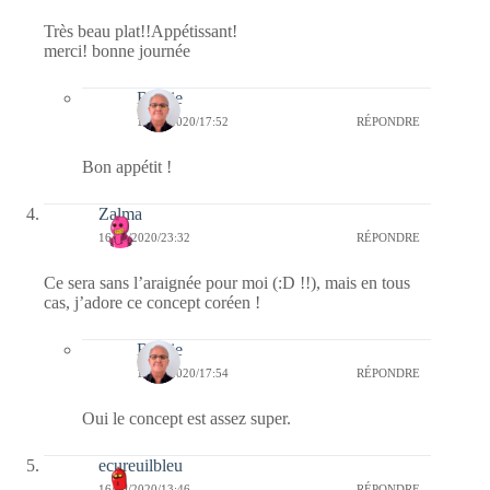
Très beau plat!!Appétissant!
merci! bonne journée
Bernie
17/06/2020/17:52
RÉPONDRE
Bon appétit !
Zalma
16/06/2020/23:32
RÉPONDRE
Ce sera sans l’araignée pour moi (:D !!), mais en tous
cas, j’adore ce concept coréen !
Bernie
17/06/2020/17:54
RÉPONDRE
Oui le concept est assez super.
ecureuilbleu
16/06/2020/13:46
RÉPONDRE