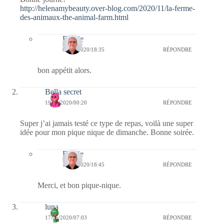
http://helenamybeauty.over-blog.com/2020/11/la-ferme-
des-animaux-the-animal-farm.html
Bernie
04/11/2020/18:35
RÉPONDRE
bon appétit alors.
Bella secret
19/06/2020/00:20
RÉPONDRE
Super j’ai jamais testé ce type de repas, voilà une super
idée pour mon pique nique de dimanche. Bonne soirée.
Bernie
19/06/2020/18:45
RÉPONDRE
Merci, et bon pique-nique.
luna
17/06/2020/07:03
RÉPONDRE