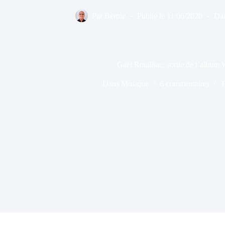
Par
Bernie
Publié le
11/06/2020
Da
Gaël Rouilhac, sortie de l’album
Dans
Musique
6 commentaires
T