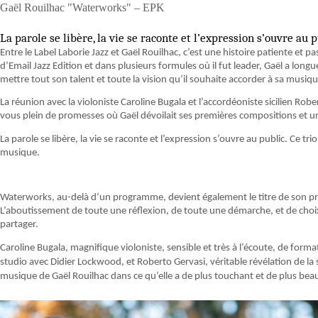
Gaël Rouilhac "Waterworks" – EPK
La parole se libère, la vie se raconte et l’expression s’ouvre au 
Entre le Label Laborie Jazz et Gaël Rouilhac, c’est une histoire patiente et p
d’Email Jazz Edition et dans plusieurs formules où il fut leader, Gaël a lo
mettre tout son talent et toute la vision qu’il souhaite accorder à sa musiqu
La réunion avec la violoniste Caroline Bugala et l’accordéoniste sicilien Ro
vous plein de promesses où Gaël dévoilait ses premières compositions et un
La parole se libère, la vie se raconte et l’expression s’ouvre au public. Ce tr
musique.
Waterworks, au-delà d’un programme, devient également le titre de son pr
L’aboutissement de toute une réflexion, de toute une démarche, et de choix 
partager.
Caroline Bugala, magnifique violoniste, sensible et très à l’écoute, de format
studio avec Didier Lockwood, et Roberto Gervasi, véritable révélation de la s
musique de Gaël Rouilhac dans ce qu’elle a de plus touchant et de plus bea