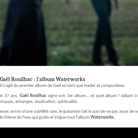
Gaël Rouilhac : l'album Waterworks
Il s'agit du premier album de Gaël en tant que leader et compositeur.
A 37 ans,
Gaël Rouilhac
signe son 1er album… et quel album ! Alliant tradi
risques, échanges, implication, spiritualité.
Avec ce trio d'une subtilité rare, le guitariste fait le pari de ne pas avoir
le thème de l'eau qui guide et irrigue tout l'album
Waterworks.