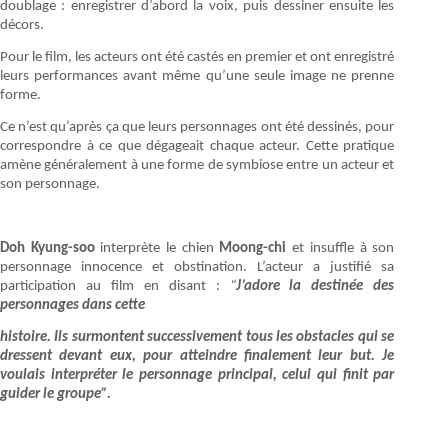
doublage : enregistrer d’abord la voix, puis dessiner ensuite les
décors.
Pour le film, les acteurs ont été castés en premier et ont enregistré
leurs performances avant même qu’une seule image ne prenne
forme.
Ce n’est qu’après ça que leurs personnages ont été dessinés, pour
corres­pondre à ce que dégageait chaque acteur. Cette pratique
amène généralement à une forme de sym­biose entre un acteur et
son personnage.
Doh Kyung-soo
interprète le chien
Moong-chi
et in­suffle à son
personnage innocence et obstination. L’acteur a justifié sa
participation au film en disant :
“
J’adore la destinée des
personnages dans cette
histoire. Ils surmontent successivement tous les obs­tacles qui se
dressent devant eux, pour atteindre finalement leur but. Je
voulais interpréter le person­nage principal, celui qui finit par
guider le groupe”.