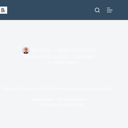
Passer
au
contenu
Par
Bernie
Publié le
29/05/2020
Mis à jour le
22/10/2023
Dans
Films
6 commentaires
Nous les Chiens, le 1er film d’animation pour toute la famille
Dans
Films
6 commentaires
Temps de lecture
6 min