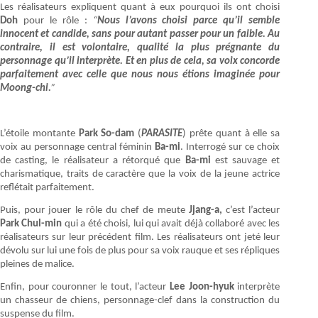
Les réalisateurs expliquent quant à eux pourquoi ils ont choisi
Doh
pour le rôle :
“
Nous l’avons choisi parce qu’il semble
innocent et candide, sans pour autant passer pour un faible. Au
contraire, il est volontaire, qualité la plus prégnante du
personnage qu’il interprète. Et en plus de cela, sa voix concorde
parfaitement avec celle que nous nous étions imaginée pour
Moong-chi.
”
L’étoile montante
Park So-dam
(
PARASITE
) prête quant à elle sa
voix au personnage central féminin
Ba-mi
. Interrogé sur ce choix
de casting, le réalisateur a rétorqué que
Ba-mi
est sauvage et
charisma­tique, traits de caractère que la voix de la jeune actrice
reflétait parfaitement.
Puis, pour jouer le rôle du chef de meute
Jjang-a,
c’est l’acteur
Park Chul-min
qui a été choisi, lui qui avait déjà collaboré avec les
réalisateurs sur leur précédent film. Les réalisateurs ont jeté leur
dévolu sur lui une fois de plus pour sa voix rauque et ses répliques
pleines de malice.
Enfin, pour couronner le tout, l’acteur
Lee Joon-hyuk
interprète
un chasseur de chiens, personnage-clef dans la construction du
suspense du film.