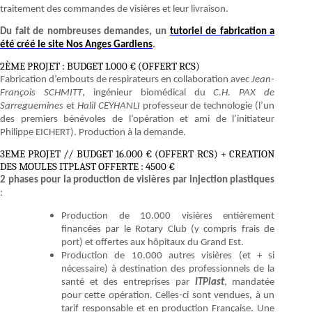
traitement des commandes de visières et leur livraison.
Du fait de nombreuses demandes, un
tutoriel de fabrication a
été créé le site Nos Anges Gardiens
.
2ÈME PROJET : BUDGET 1.000 € (OFFERT RCS)
Fabrication d’embouts de respirateurs en collaboration avec
Jean-
François SCHMITT
, ingénieur biomédical du
C.H. PAX de
Sarreguemines
et
Halil CEYHANLI
professeur de technologie (l’un
des premiers bénévoles de l’opération et ami de l’initiateur
Philippe EICHERT). Production à la demande.
3EME PROJET // BUDGET 16.000 € (OFFERT RCS) + CREATION
DES MOULES ITPLAST OFFERTE : 4500 €
2 phases pour la production de visières par injection plastiques
:
Production de 10.000 visières entièrement
financées par le Rotary Club (y compris frais de
port) et offertes aux hôpitaux du Grand Est.
Production de 10.000 autres visières (et + si
nécessaire) à destination des professionnels de la
santé et des entreprises par
ITPlast
, mandatée
pour cette opération. Celles-ci sont vendues, à un
tarif responsable et en production Française. Une