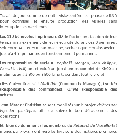
Travail de jour comme de nuit : visio-conférence, phase de R&D
pour optimiser et ensuite production des visières sans
interruption les week ends.
Les 110 bénévoles imprimeurs 3D
de l’action ont fait don de leur
temps mais également de leur électricité durant ces 3 semaines,
soit entre 40€ et 50€ par machine, sachant que certains avaient
jusqu’à 4 imprimantes en fonctionnement permanent.
Les responsables de secteur
(
Raphaël, Morgan, Jean-Philippe,
Pascal & Halil
) ont effectué un job à temps complet de 8h00 du
matin jusqu’à 2h00 ou 3h00 la nuit, pendant tout le projet.
Elles étaient là aussi !
Mathilde
(Community Manager),
Laetitia
(Responsable des commandes),
Olivia
(Responsable des
achats)
Jean-Marc et Christian
se sont mobilisés sur le projet
visières par
injection plastique
, afin de suivre le bon déroulement des
opérations.
Et, bien évidemment
:
les membres du
Rotaract de Moselle-Est
menés par
Florian
ont géré les livraisons des matières premières