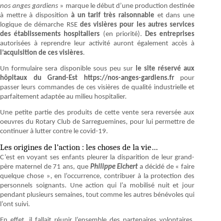
nos anges gardiens
» marque le début d’une production destinée
à mettre à disposition
à un tarif très raisonnable
et dans une
logique de démarche RSE
des visières pour les autres services
des établissements hospitaliers
(en priorité).
Des entreprises
autorisées à reprendre leur activité auront également accès à
l’acquisition de ces visières
.
Un formulaire sera disponible sous peu sur
le site réservé aux
hôpitaux du Grand-Est https://nos-anges-gardiens.fr
pour
passer leurs commandes de ces visières de qualité industrielle et
parfaitement adaptée au milieu hospitalier.
Une petite partie des produits de cette vente sera reversée aux
oeuvres du Rotary Club de Sarreguemines, pour lui permettre de
continuer à lutter contre le covid-19.
Les origines de l’action : les choses de la vie…
C’est en voyant ses enfants pleurer la disparition de leur grand-
père maternel de 71 ans, que
Philippe Eichert
a décidé de « faire
quelque chose », en l’occurrence, contribuer à la protection des
personnels soignants. Une action qui l’a mobilisé nuit et jour
pendant plusieurs semaines, tout comme les autres bénévoles qui
l’ont suivi.
En effet, il fallait réunir l’ensemble des partenaires volontaires,