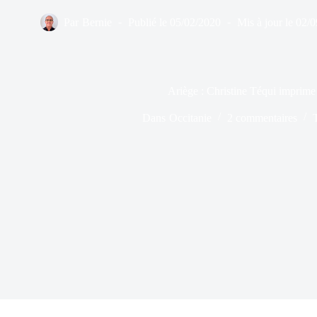
Par
Bernie
Publié le
05/02/2020
Mis à jour le
02/0
Ariège : Christine Téqui imprime
Dans
Occitanie
2 commentaires