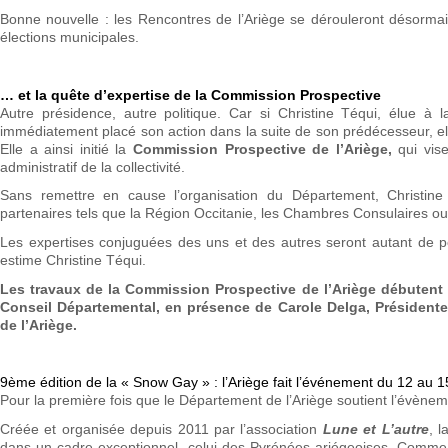
Bonne nouvelle : les Rencontres de l’Ariège se dérouleront désorma
élections municipales.
… et la quête d’expertise de la Commission Prospective
Autre présidence, autre politique. Car si Christine Téqui, élue à 
immédiatement placé son action dans la suite de son prédécesseur, ell
Elle a ainsi initié la
Commission Prospective de l’Ariège,
qui vis
administratif de la collectivité.
Sans remettre en cause l’organisation du Département, Christine
partenaires tels que la Région Occitanie, les Chambres Consulaires o
Les expertises conjuguées des uns et des autres seront autant de po
estime Christine Téqui.
Les travaux de la Commission Prospective de l’Ariège débutent c
Conseil Départemental, en présence de Carole Delga, Présidente
de l’Ariège.
9ème édition de la « Snow Gay » : l’Ariège fait l’événement du 12 au 
Pour la première fois que le Département de l’Ariège soutient l’évène
Créée et organisée depuis 2011 par l’association
Lune et L’autre
, 
dans un cadre exceptionnel, celui des Pyrénées ariégeoises. Comme 