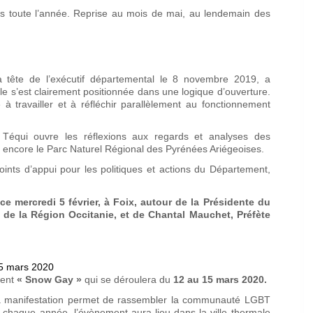
is toute l’année. Reprise au mois de mai, au lendemain des
la tête de l’exécutif départemental le 8 novembre 2019, a
e s’est clairement positionnée dans une logique d’ouverture.
e à travailler et à réfléchir parallèlement au fonctionnement
 Téqui ouvre les réflexions aux regards et analyses des
u encore le Parc Naturel Régional des Pyrénées Ariégeoises.
ints d’appui pour les politiques et actions du Département,
e mercredi 5 février, à Foix, autour de la Présidente du
 de la Région Occitanie, et de Chantal Mauchet, Préfète
15 mars 2020
ment
« Snow Gay »
qui se déroulera du
12 au 15 mars 2020.
la manifestation permet de rassembler la communauté LGBT
chaque année, l’évènement aura lieu dans la ville thermale