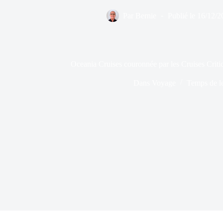
Par
Bernie
Publié le
16/12/2
Oceania Cruises couronnée par les Cruises Crit
Dans
Voyage
Temps de l