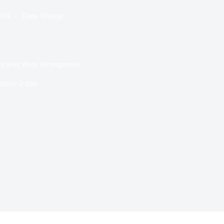
019
Dans
Voyage
ics avec deux récompenses
ecture
2 min