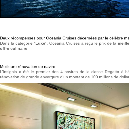
Deux récompenses pour Oceania Cruises décernées par le célèbre maga
Dans la catégorie “
Luxe
”, Oceania Cruises a reçu le prix de la
meill
offre culinaire
.
Meilleure rénovation de navire
L’Insignia a été le premier des 4 navires de la classe Regatta à
rénovation de grande envergure d’un montant de 100 millions de dolla