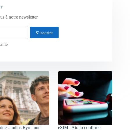
er
us à notre newsletter
S’inscrire
alité
ides audios Ryo : une
eSIM : Airalo confirme