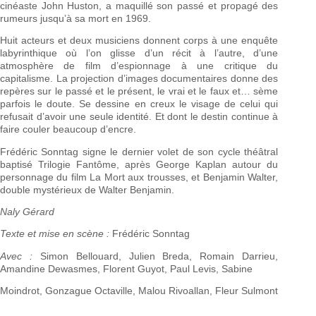
cinéaste John Huston, a maquillé son passé et propagé des
rumeurs jusqu’à sa mort en 1969.
Huit acteurs et deux musiciens donnent corps à une enquête
labyrinthique où l’on glisse d’un récit à l’autre, d’une
atmosphère de film d’espionnage à une critique du
capitalisme. La projection d’images documentaires donne des
repères sur le passé et le présent, le vrai et le faux et… sème
parfois le doute. Se dessine en creux le visage de celui qui
refusait d’avoir une seule identité. Et dont le destin continue à
faire couler beaucoup d’encre.
Frédéric Sonntag signe le dernier volet de son cycle théâtral
baptisé Trilogie Fantôme, après George Kaplan autour du
personnage du film La Mort aux trousses, et Benjamin Walter,
double mystérieux de Walter Benjamin.
Naly Gérard
Texte et mise en scène :
Frédéric Sonntag
Avec :
Simon Bellouard, Julien Breda, Romain Darrieu,
Amandine Dewasmes, Florent Guyot, Paul Levis, Sabine
Moindrot, Gonzague Octaville, Malou Rivoallan, Fleur Sulmont