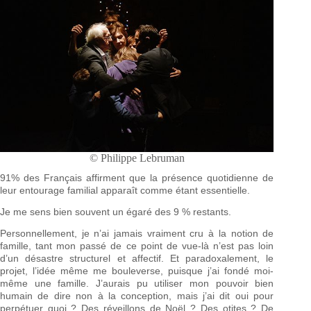
© Philippe Lebruman
91% des Français affirment que la présence quotidienne de
leur entourage familial apparaît comme étant essentielle.
Je me sens bien souvent un égaré des 9 % restants.
Personnellement, je n’ai jamais vraiment cru à la notion de
famille, tant mon passé de ce point de vue-là n’est pas loin
d’un désastre structurel et affectif. Et paradoxalement, le
projet, l’idée même me bouleverse, puisque j’ai fondé moi-
même une famille. J’aurais pu utiliser mon pouvoir bien
humain de dire non à la conception, mais j’ai dit oui pour
perpétuer quoi ? Des réveillons de Noël ? Des otites ? De