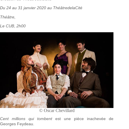
Du 24 au 31 janvier 2020 au ThéâtredelaCité
Théâtre,
Le CUB
,
2h00
© Oscar Chevillard
Cent millions qui tombent
est une pièce inachevée de
Georges Feydeau.