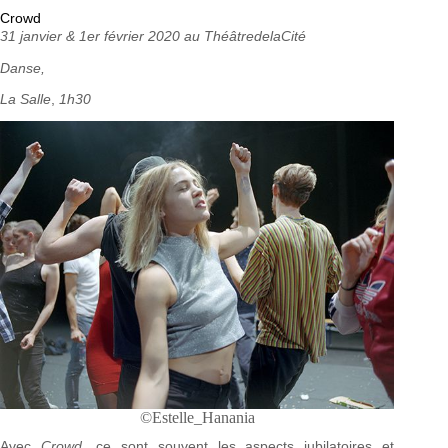
Crowd
31 janvier & 1er février 2020 au ThéâtredelaCité
Danse,
La Salle
,
1h30
©Estelle_Hanania
Avec
Crowd
, ce sont souvent les aspects jubilatoires et