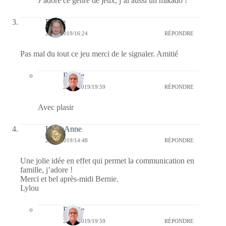
J’adore ce genre de jeux, j’ai aussi un mikado !
Renée
20/11/2019/16:24
RÉPONDRE
Pas mal du tout ce jeu merci de le signaler. Amitié
Bernie
22/11/2019/19:59
RÉPONDRE
Avec plasir
LylouAnne
20/11/2019/14:48
RÉPONDRE
Une jolie idée en effet qui permet la communication en
famille, j’adore !
Merci et bel après-midi Bernie.
Lylou
Bernie
22/11/2019/19:59
RÉPONDRE