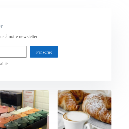
er
us à notre newsletter
S’inscrire
alité