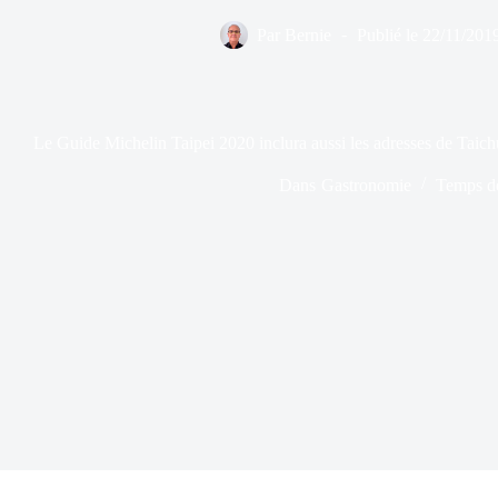
Par
Bernie
Publié le
22/11/201
Le Guide Michelin Taipei 2020 inclura aussi les adresses de Taich
Dans
Gastronomie
Temps de