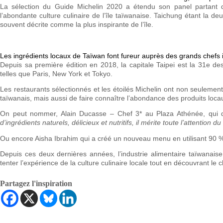
La sélection du Guide Michelin 2020 a étendu son panel partant de
l’abondante culture culinaire de l’île taïwanaise. Taichung étant la de
souvent décrite comme la plus inspirante de l’île.
Les ingrédients locaux de Taïwan font fureur auprès des grands chefs 
Depuis sa première édition en 2018, la capitale Taipei est la 31e des
telles que Paris, New York et Tokyo.
Les restaurants sélectionnés et les étoilés Michelin ont non seulemen
taïwanais, mais aussi de faire connaître l’abondance des produits loca
On peut nommer, Alain Ducasse – Chef 3* au Plaza Athénée, qui d
d’ingrédients naturels, délicieux et nutritifs, il mérite toute l’attention 
Ou encore Aisha Ibrahim qui a créé un nouveau menu en utilisant 90 
Depuis ces deux dernières années, l’industrie alimentaire taïwanaise
tenter l’expérience de la culture culinaire locale tout en découvrant le 
Partagez l'inspiration