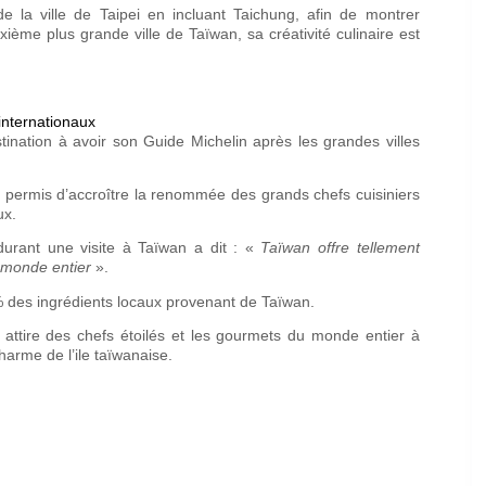
 la ville de Taipei en incluant Taichung, afin de montrer
uxième plus grande ville de Taïwan, sa créativité culinaire est
internationaux
tination à avoir son Guide Michelin après les grandes villes
t permis d’accroître la renommée des grands chefs cuisiniers
ux.
urant une visite à Taïwan a dit : «
Taïwan offre tellement
du monde entier
».
% des ingrédients locaux provenant de Taïwan.
 attire des chefs étoilés et les gourmets du monde entier à
charme de l’ile taïwanaise.