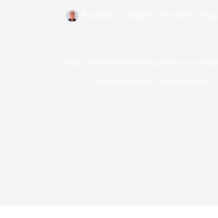
Par
Bernie
Publié le
19/10/2019
Dans
Rhum Clément et Foie Gras Larnaudie : une collabor
Dans
Gastronomie
4 commentaires