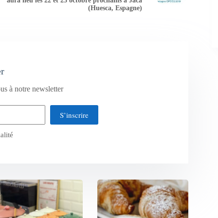
aura lieu les 22 et 23 octobre prochains à Jaca
(Huesca, Espagne)
er
us à notre newsletter
S’inscrire
alité