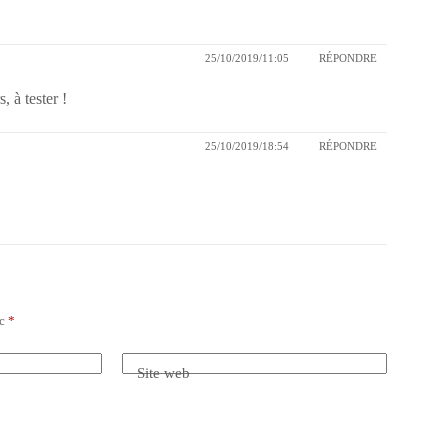
25/10/2019/11:05
RÉPONDRE
 à tester !
25/10/2019/18:54
RÉPONDRE
ec
*
Site web