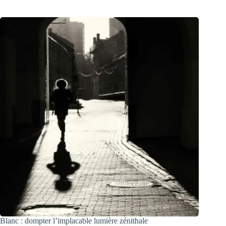
Blanc : dompter l’implacable lumière zénithale