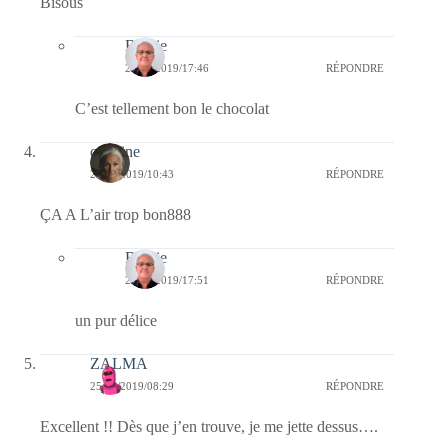
Bisous
Bernie
26/09/2019/17:46
RÉPONDRE
C’est tellement bon le chocolat
caroline
25/09/2019/10:43
RÉPONDRE
ÇA A L’air trop bon888
Bernie
26/09/2019/17:51
RÉPONDRE
un pur délice
ZALMA
25/09/2019/08:29
RÉPONDRE
Excellent !! Dès que j’en trouve, je me jette dessus….