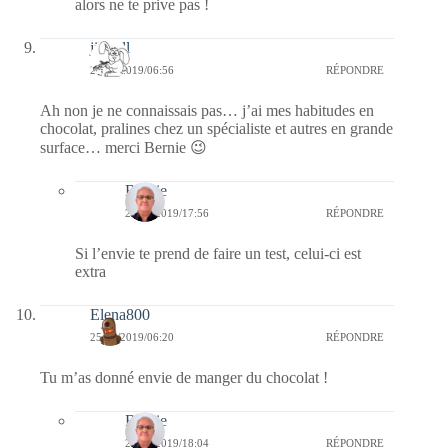
alors ne te prive pas !
jill bill
25/09/2019/06:56
RÉPONDRE
Ah non je ne connaissais pas… j’ai mes habitudes en
chocolat, pralines chez un spécialiste et autres en grande
surface… merci Bernie 😉
Bernie
26/09/2019/17:56
RÉPONDRE
Si l’envie te prend de faire un test, celui-ci est
extra
Elena800
25/09/2019/06:20
RÉPONDRE
Tu m’as donné envie de manger du chocolat !
Bernie
26/09/2019/18:04
RÉPONDRE