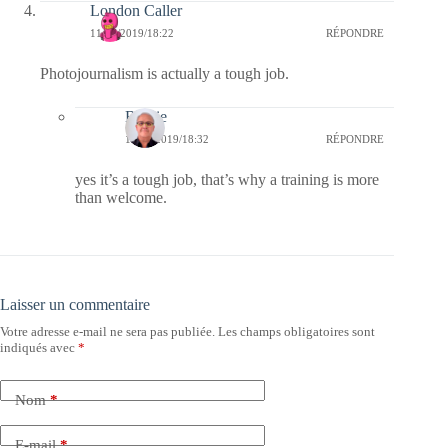
London Caller
11/07/2019/18:22
RÉPONDRE
Photojournalism is actually a tough job.
Bernie
11/07/2019/18:32
RÉPONDRE
yes it’s a tough job, that’s why a training is more
than welcome.
Laisser un commentaire
Votre adresse e-mail ne sera pas publiée.
Les champs obligatoires sont
indiqués avec
*
Nom
*
E-mail
*