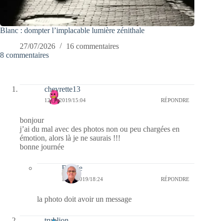
Blanc : dompter l’implacable lumière zénithale
27/07/2026
16 commentaires
8 commentaires
chevrette13
12/07/2019/15:04
RÉPONDRE
bonjour
j’ai du mal avec des photos non ou peu chargées en
émotion, alors là je ne saurais !!!
bonne journée
Bernie
15/07/2019/18:24
RÉPONDRE
la photo doit avoir un message
trublion