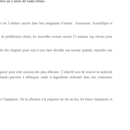
e rêve au Centre de Saint-Orens
s de 3 métiers ancrés dans leur imaginaire d’enfant : Astronaute, Scientifique et
de prédilection choisi, les nouvelles recrues auront 15 minutes top chrono pour
re des énigmes pour tour à tour faire décoller une navette spatiale, rejoindre une
ueur pour cette mission des plus délicates. L’objectif sera de trouver la molécule
audra parvenir à débloquer outils et ingrédients enfermés dans des conteneurs
es Champions. De la sélection à la séquence de tirs au but, les futurs champions et
E