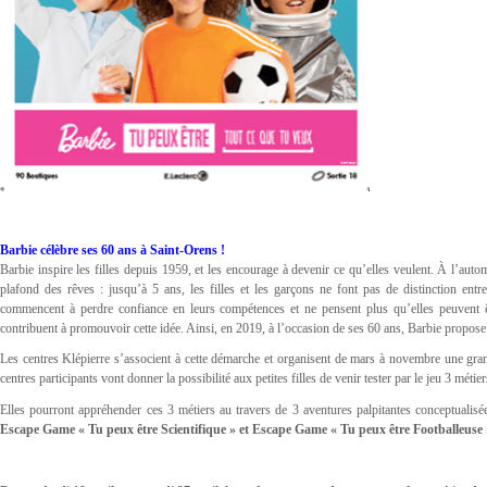
Barbie célèbre ses 60 ans à Saint-Orens !
Barbie inspire les filles depuis 1959, et les encourage à devenir ce qu’elles veulent. À l’automn
plafond des rêves : jusqu’à 5 ans, les filles et les garçons ne font pas de distinction ent
commencent à perdre confiance en leurs compétences et ne pensent plus qu’elles peuvent êtr
contribuent à promouvoir cette idée. Ainsi, en 2019, à l’occasion de ses 60 ans, Barbie propo
Les centres Klépierre s’associent à cette démarche et organisent de mars à novembre une gra
centres participants vont donner la possibilité aux petites filles de venir tester par le jeu 3 mét
Elles pourront appréhender ces 3 métiers au travers de 3 aventures palpitantes conceptual
Escape Game « Tu peux être Scientifique » et Escape Game « Tu peux être Footballeuse 