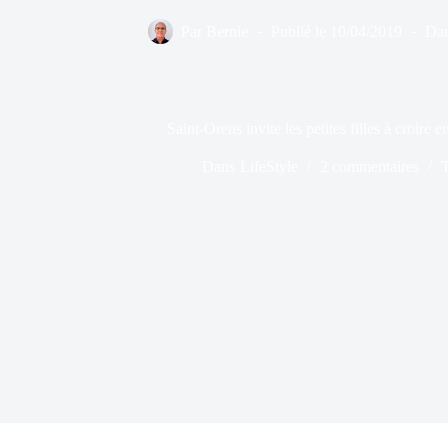
Par
Bernie
Publié le
10/04/2019
Da
Saint-Orens invite les petites filles à croire 
Dans
LifeStyle
2 commentaires
T