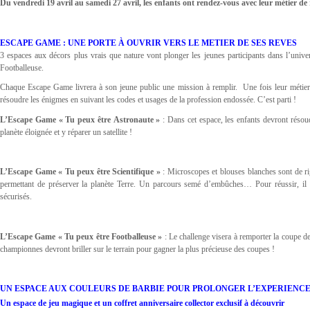
Du vendredi 19 avril au samedi 27 avril, les enfants ont rendez-vous avec leur métier d
ESCAPE GAME : UNE PORTE À OUVRIR VERS LE METIER DE SES REVES
3 espaces aux décors plus vrais que nature vont plonger les jeunes participants dans l’univer
Footballeuse.
Chaque Escape Game livrera à son jeune public une mission à remplir. Une fois leur métier 
résoudre les énigmes en suivant les codes et usages de la profession endossée. C’est parti !
L’Escape Game « Tu peux être Astronaute »
: Dans cet espace, les enfants devront résoud
planète éloignée et y réparer un satellite !
L’Escape Game « Tu peux être Scientifique »
: Microscopes et blouses blanches sont de rig
permettant de préserver la planète Terre. Un parcours semé d’embûches… Pour réussir, il f
sécurisés.
L’Escape Game
« Tu peux être
Footballeuse »
: Le challenge visera à remporter la coupe d
championnes devront briller sur le terrain pour gagner la plus précieuse des coupes !
UN ESPACE AUX COULEURS DE BARBIE POUR PROLONGER L’EXPERIENC
Un espace de jeu magique et un coffret anniversaire collector exclusif à découvrir