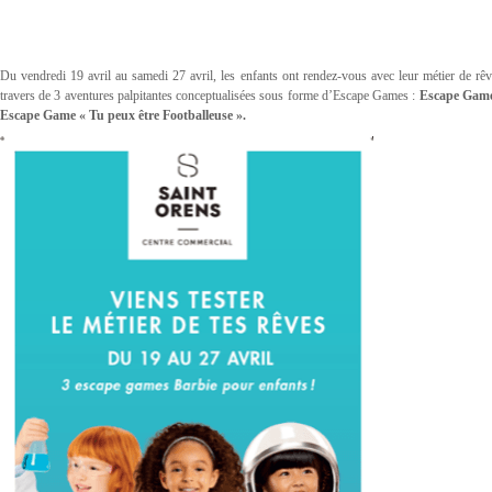
Du vendredi 19 avril au samedi 27 avril, les enfants ont rendez-vous avec leur métier de r
travers de 3 aventures palpitantes conceptualisées sous forme d’Escape Games :
Escape Game 
Escape Game « Tu peux être Footballeuse ».