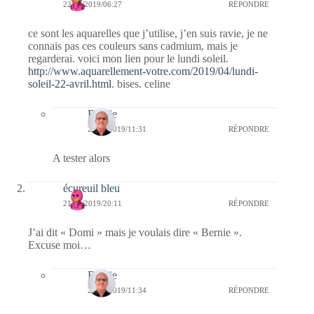
22/04/2019/06:27
RÉPONDRE
ce sont les aquarelles que j’utilise, j’en suis ravie, je ne
connais pas ces couleurs sans cadmium, mais je
regarderai. voici mon lien pour le lundi soleil.
http://www.aquarellement-votre.com/2019/04/lundi-
soleil-22-avril.html
. bises. celine
Bernie
22/04/2019/11:31
RÉPONDRE
A tester alors
écureuil bleu
21/04/2019/20:11
RÉPONDRE
J’ai dit « Domi » mais je voulais dire « Bernie ».
Excuse moi…
Bernie
22/04/2019/11:34
RÉPONDRE