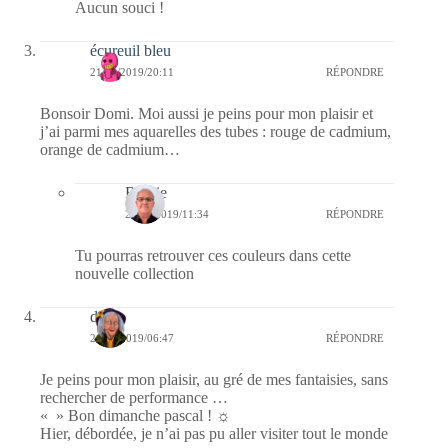
Aucun souci !
écureuil bleu
21/04/2019/20:11
RÉPONDRE
Bonsoir Domi. Moi aussi je peins pour mon plaisir et
j’ai parmi mes aquarelles des tubes : rouge de cadmium,
orange de cadmium…
Bernie
22/04/2019/11:34
RÉPONDRE
Tu pourras retrouver ces couleurs dans cette
nouvelle collection
dom
21/04/2019/06:47
RÉPONDRE
Je peins pour mon plaisir, au gré de mes fantaisies, sans
rechercher de performance …
« » Bon dimanche pascal ! ☼
Hier, débordée, je n’ai pas pu aller visiter tout le monde