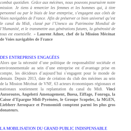
combat quotidien. Grâce aux mécènes, nous pouvons poursuivre notre
mission. Je tiens à remercier les femmes et les hommes qui, à titre
personnel ou par le biais de leur entreprise, s’engagent aux côtés de
Voies navigables de France. Afin de préserver ce bien universel qu’est
le canal du Midi, classé par l’Unesco au Patrimoine Mondial de
l’Humanité, et le transmettre aux générations futures, la générosité de
tous est essentielle. »
Laurent Adnet, chef de la Mission Mécénat
de Voies navigables de France
DES ENTREPRISES ENGAGÉES
Alors que la nécessité d’une politique de responsabilité sociétale et
environnementale au sein d’une entreprise est d’avantage prise en
compte, les décideurs d’aujourd’hui s’engagent pour le monde de
demain. Depuis 2013, date de création du club des mécènes au sein
de la Mission Mécénat de VNF, 63 acteurs économiques régionaux et
nationaux soutiennent la replantation du canal du Midi.
Vinci
Autoroutes, Angelotti Amenagement, Buesa, Eiffage, Fonroga, la
Caisse d’Epargne Midi-Pyrénées, le Groupe Scopelec, la MGEN,
Liebherr Aerospace et Promomidi comptent parmi les plus gros
donateurs.
LA MOBILISATION DU GRAND PUBLIC INDISPENSABLE