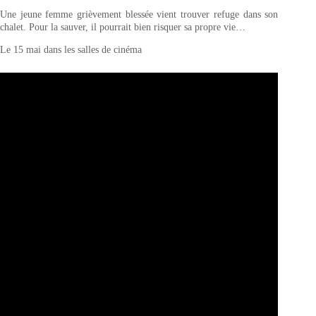
Une jeune femme grièvement blessée vient trouver refuge dans son
chalet. Pour la sauver, il pourrait bien risquer sa propre vie…
Le 15 mai dans les salles de cinéma