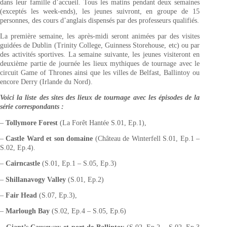
dans leur famille d’accueil. Tous les matins pendant deux semaines
(exceptés les week-ends), les jeunes suivront, en groupe de 15
personnes, des cours d’anglais dispensés par des professeurs qualifiés.
La première semaine, les après-midi seront animées par des visites
guidées de Dublin (Trinity College, Guinness Storehouse, etc) ou par
des activités sportives. La semaine suivante, les jeunes visiteront en
deuxième partie de journée les lieux mythiques de tournage avec le
circuit Game of Thrones ainsi que les villes de Belfast, Ballintoy ou
encore Derry (Irlande du Nord).
Voici la liste des sites des lieux de tournage avec les épisodes de la
série correspondants :
–
Tollymore Forest
(La Forêt Hantée S.01, Ep.1),
–
Castle Ward et son domaine
(Château de Winterfell S.01, Ep.1 –
S.02, Ep.4).
–
Cairncastle
(S.01, Ep.1 – S.05, Ep.3)
–
Shillanavogy Valley
(S.01, Ep.2)
–
Fair Head
(S.07, Ep.3),
–
Marlough Bay
(S.02, Ep.4 – S.05, Ep.6)