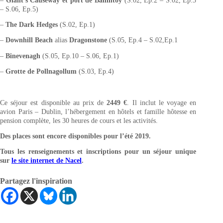
–
Giant’s Causeway et port de Ballintoy
(S.02, Ep.2 – S.02, Ep.3
– S.06, Ep.5)
–
The Dark Hedges
(S.02, Ep.1)
–
Downhill Beach
alias
Dragonstone
(S.05, Ep.4 – S.02,Ep.1
–
Binevenagh
(S.05, Ep.10 – S.06, Ep.1)
–
Grotte de Pollnagollum
(S.03, Ep.4)
Ce séjour est disponible au prix de
2449 €
. Il inclut le voyage en
avion Paris – Dublin, l’hébergement en hôtels et famille hôtesse en
pension complète, les 30 heures de cours et les activités.
Des places sont encore disponibles pour l’été 2019.
Tous les renseignements et inscriptions pour un séjour unique
sur
le site internet de Nacel
.
Partagez l'inspiration