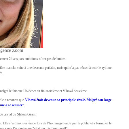
Agence Zoom
ulement 24 ans, ses ambitions n’ont pas de limites.
ière manche suite à une descente parfaite, mais qui n’a pas réussi à tenir le rythme
es.
algré le fait que Holdener ait fini troisième et Vlhová deuxième.
 elle a reconnu que
Vlhová était devenue sa principale rivale. Malgré son large
nue à se réaliser”
.
 de cristal du Slalom Géant.
ison. Elle s’est montrée émue lors de l’hommage rendu par le public et a formuler le
rce que l’organisation “a fait un très bon travail”.