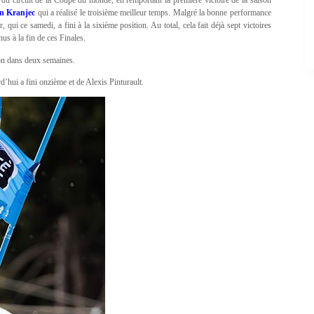
du circuit de la Coupe du monde, en remportant la première victoire de la saison
n Kranj
ec
qui a réalisé le troisième meilleur temps. Malgré la bonne performance
 qui ce samedi, a fini à la sixième position. Au total, cela fait déjà sept victoires
us à la fin de ces Finales.
sion dans deux semaines.
d’hui a fini onzième et de Alexis Pinturault.