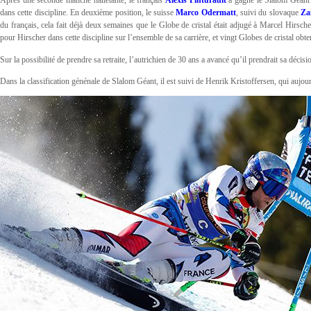
Après une seconde manche halletante, le français
Alexis Pinturault
a gagné le Slalom Géant 
dans cette discipline. En deuxième position, le suisse
Marco Odermatt
, suivi du slovaque
Za
du français, cela fait déjà deux semaines que le Globe de cristal était adjugé à Marcel Hirscher,
pour Hirscher dans cette discipline sur l’ensemble de sa carrière, et vingt Globes de cristal obten
Sur la possibilité de prendre sa retraite, l’autrichien de 30 ans a avancé qu’il prendrait sa déci
Dans la classification génénale de Slalom Géant, il est suivi de Henrik Kristoffersen, qui aujour