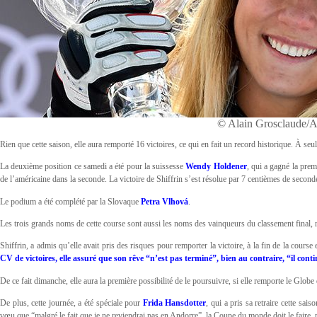
© Alain Grosclaude/
Rien que cette saison, elle aura remporté 16 victoires, ce qui en fait un record historique. À se
La deuxième position ce samedi a été pour la suissesse
Wendy Holdener
, qui a gagné la prem
de l’américaine dans la seconde. La victoire de Shiffrin s’est résolue par 7 centièmes de second
Le podium a été complété par la Slovaque
Petra Vlhová
.
Les trois grands noms de cette course sont aussi les noms des vainqueurs du classement final, m
Shiffrin, a admis qu’elle avait pris des risques pour remporter la victoire, à la fin de la course
CV de victoires, elle assuré que son rêve “n’est pas terminé”, bien au contraire, “il conti
De ce fait dimanche, elle aura la première possibilité de le poursuivre, si elle remporte le Globe
De plus, cette journée, a été spéciale pour
Frida Hansdotter
, qui a pris sa retraire cette sa
vœu que “malgré le fait que je ne reviendrai pas en Andorre”, la Coupe du monde doit le faire, pa