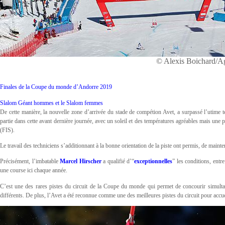
© Alexis Boichard/
Finales de la Coupe du monde d’Andorre 2019
Slalom Géant hommes et le Slalom femmes
De cette manière, la nouvelle zone d’arrivée du stade de compétion Avet, a surpassé l’utime 
partie dans cette avant dernière journée, avec un soleil et des températures agréables mais une p
(FIS).
Le travail des techniciens s’additionnant à la bonne orientation de la piste ont permis, de mainte
Précisément, l’imbatable
Marcel Hirscher
a qualifié d’“
exceptionnelles
” les conditions, entre
une course ici chaque année.
C’est une des rares pistes du circuit de la Coupe du monde qui permet de concourir simult
différents. De plus, l’Avet a été reconnue comme une des meilleures pistes du circuit pour accue