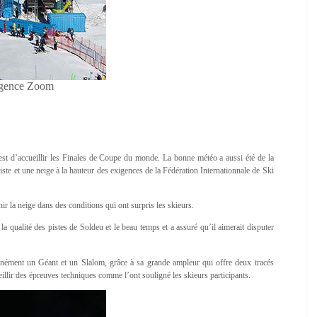
Agence Zoom
test d’accueillir les Finales de Coupe du monde. La bonne météo a aussi été de la
iste et une neige à la hauteur des exigences de la Fédération Internationnale de Ski
nir la neige dans des conditions qui ont surpris les skieurs.
 la qualité des pistes de Soldeu et le beau temps et a assuré qu’il aimerait disputer
anément un Géant et un Slalom, grâce à sa grande ampleur qui offre deux tracés
illir des épreuves techniques comme l’ont souligné les skieurs participants.