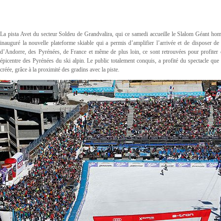
La pista Avet du secteur Soldeu de Grandvalira, qui ce samedi accueille le Slalom Géant 
inauguré la nouvelle plateforme skiable qui a permis d’amplifier l’arrivée et de disposer d
d’Andorre, des Pyrénées, de France et même de plus loin, ce sont retrouvées pour profiter 
épicentre des Pyrénées du ski alpin. Le public totalement conquis, a profité du spectacle que 
créée, grâce à la proximité des gradins avec la piste.