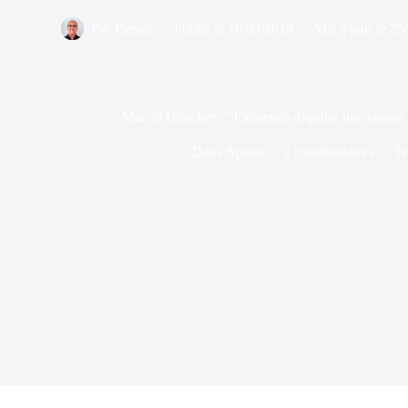
Par
Bernie
Publié le
16/03/2019
Mis à jour le
25
Marcel Hirscher : “J’aimerais disputer une cours
Dans
Sports
2 commentaires
Te