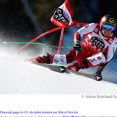
© Alexis Boichard/
Pinturault gagne le GS, discipline dominée par Marcel Hirscher