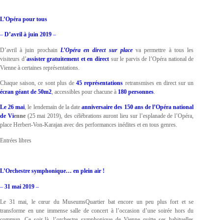
L’Opéra pour tous
–
D’avril à juin 2019
–
D’avril à juin prochain
L’Opéra en direct sur place
va permettre à tous les
visiteurs d’
assister
gratuitement et en direct
sur le parvis de l’Opéra national de
Vienne à certaines représentations.
Chaque saison, ce sont plus de
45 représentations
retransmises en direct sur un
écran géant de 50m2
, accessibles pour chacune à
180 personnes
.
Le 26 mai
, le lendemain de la date
anniversaire des 150 ans de l’Opéra national
de Vi
enne
(25 mai 2019), des célébrations auront lieu sur l’esplanade de l’Opéra,
place Herbert-Von-Karajan avec des performances inédites et en tous genres.
Entrées libres
L’Orchestre symphonique… en plein air !
–
31 mai 2019
–
Le 31 mai, le cœur du MuseumsQuartier bat encore un peu plus fort et se
transforme en une immense salle de concert à l’occasion d’une soirée hors du
commun. Ce soir-là, l’orchestre symphonique de Vienne quitte ses habituelles