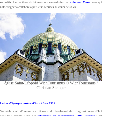
souhaités. Les fenêtres du bâtiment ont été réalisées par
Koloman Moser
avec qui
Otto Wagner a collaboré à plusieurs reprises au cours de sa vie.
église Saint-Léopold WienTourismus © WienTourismus /
Christian Stemper
Caisse d’épargne postale d'Autriche –
1912
Véritable chef d’œuvre, ce bâtiment du boulevard du Ring est aujourd’hui