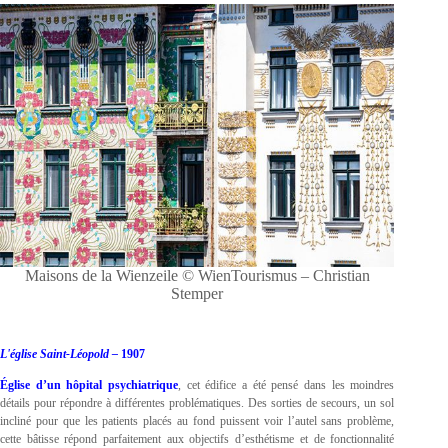
Maisons de la Wienzeile © WienTourismus – Christian
Stemper
L'église Saint-Léopold –
1907
Église d’un hôpital psychiatrique
, cet édifice a été pensé dans les moindres
détails pour répondre à différentes problématiques. Des sorties de secours, un sol
incliné pour que les patients placés au fond puissent voir l’autel sans problème,
cette bâtisse répond parfaitement aux objectifs d’esthétisme et de fonctionnalité