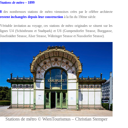
Stations de métro –
1899
8
des nombreuses stations de métro viennoises crées par le célèbre architecte
restent inchangées depuis leur construction
à la fin du 19ème siècle.
Véritable invitation au voyage, ces stations de métro originales se situent sur les
lignes U4 (Schönbrunn et Stadtpark) et U6 (Gumpendorfer Strasse, Burggasse,
Josefstädter Strasse, Alser Strasse, Währinger Strasse et Nussdorfer Strasse).
Stations de métro © WienTourismus – Christian Stemper