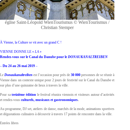
église Saint-Léopold WienTourismus © WienTourismus /
Christian Stemper
À Vienne, la Culture se vit avec un grand C !
VIENNE DONNE LE «
LA
»
Rendez-vous sur le Canal du Danube pour le
DONAUKANALTREIBEN
–
Du 24 au 26 mai 2019
–
Le
Donaukanaltreiben
est l’occasion pour près de
30 000
personnes de se réunir à
Vienne dans un contexte unique pour 2 jours de festivité sur le Canal du Danube et
sur plus d’une quinzaine de lieux à travers la ville.
Pour sa
treizième édition
le festival réunira viennois et visiteurs autour d’activités
et rendez-vous
culturels, musicaux et gastronomiques
.
Au programme, DJ set, ateliers de danse, marchés de la mode, animations sportives
et dégustations culinaires à découvrir à travers 17 points de rencontre dans la ville.
Entrées libres