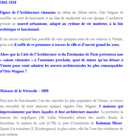
1841-1918
Figure de l’Architecture viennoise
du début du 20ème siècle, Otto Wagner fit
souffler un vent de nouveauté et un élan de modernité sur son époque. L’architecte
prônait un
nouvel urbanisme
,
adapté au rythme de vie moderne
,
à la fois
esthétique et fonctionnel
.
Il est encore aujourd’hui possible de voir quelques-unes de ses oeuvres à Vienne,
pour cela
il suffit de se promener à travers la ville et d’ouvrir grand les yeux
.
Alors que la Citée de l’Architecture et du Patrimoine de Paris présentera une
« saison viennoise » à l’automne prochain, quoi de mieux qu’un détour à
Vienne pour venir admirer les œuvres architecturales les plus remarquables
d’Otto Wagner ?
Maisons de la Wienzeile –
1899
Non loin du Naschmarkt, l’un des marchés les plus populaires de Vienne, se trouve
un ensemble de trois maisons uniques signées Otto Wagner.
3 maisons qui
impressionnent par leurs façades et leur architecture massive
. La première, la
maison des majoliques (40, Linke Wienzeile) arbore des motifs fleuris, la
deuxième, la maison du coin (n°38) se pare d’ornements de
Koloman Moser
.
Quant à la troisième (3, Köstlergasse), la plus sobre, elle fut l’une des résidences de
son créateur.