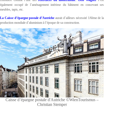
considéré comme l’une des
références du modernisme
.
Otto Wagner
s’est
également occupé de l’aménagement intérieur du bâtiment en concevant ses
meubles, tapis, etc.
La Caisse d’épargne postale d’Autriche
aurait d’ailleurs nécessité 1/6ème de la
production mondiale d’aluminium à l’époque de sa construction.
Caisse d’épargne postale d'Autriche ©WienTourismus –
Christian Stemper