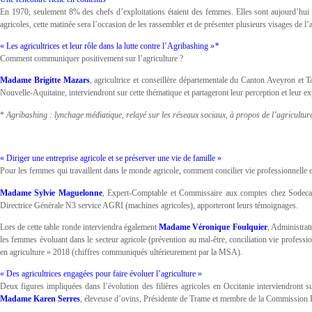
En 1970, seulement 8% des chefs d’exploitations étaient des femmes. Elles sont aujourd’hui p
agricoles, cette matinée sera l’occasion de les rassembler et de présenter plusieurs visages de l’
« Les agricultrices et leur rôle dans la lutte contre l’Agribashing »
*
Comment communiquer positivement sur l’agriculture ?
Madame Brigitte Mazars
, agricultrice et conseillère départementale du Canton Aveyron et 
Nouvelle-Aquitaine, interviendront sur cette thématique et partageront leur perception et leur ex
*
Agribashing : lynchage médiatique, relayé sur les réseaux sociaux, à propos de l’agricultur
« Diriger une entreprise agricole et se préserver une vie de famille »
Pour les femmes qui travaillent dans le monde agricole, comment concilier vie professionnelle e
Madame Sylvie Maguelonne
, Expert-Comptable et Commissaire aux comptes chez Sodecal, 
Directrice Générale N3 service AGRI (machines agricoles), apporteront leurs témoignages.
Lors de cette table ronde interviendra également
Madame Véronique Foulquier
, Administra
les femmes évoluant dans le secteur agricole (prévention au mal-être, conciliation vie profess
en agriculture » 2018 (chiffres communiqués ultérieurement par la MSA).
« Des agricultrices engagées pour faire évoluer l’agriculture »
Deux figures impliquées dans l’évolution des filières agricoles en Occitanie interviendront s
Madame Karen Serres
, éleveuse d’ovins, Présidente de Trame et membre de la Commission R