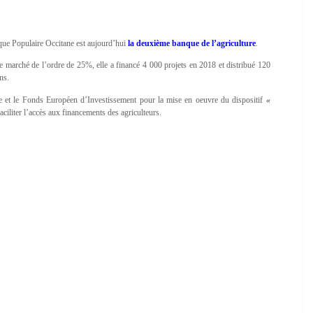
nque Populaire Occitane est aujourd’hui
la deuxième banque de l’agriculture
.
 le marché de l’ordre de 25%, elle a financé 4 000 projets en 2018 et distribué 120
ns.
ie et le Fonds Européen d’Investissement pour la mise en oeuvre du dispositif
«
ciliter l’accès aux financements des agriculteurs.