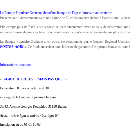
La Banque Populaire Occitane, deuxième banque de l’agriculture sur son territoire
Présente sur 8 départements avec une équipe de 50 collaborateurs dédiée à l’agriculture, la Ba
Elle compte plus de 7 000 clients agriculteurs et viticulteurs. Avec un taux de pénétration sur
millions d’euros de prêts en faveur du monde agricole, qu’elle accompagne depuis plus de 20 a
La Banque Populaire Occitane a, en outre, été sélectionnée par le Conseil Régional Occitan
FOSTER-AGRI
»
. Ce fonds intervient sous la forme de garanties d’emprunts bancaires pour fa
Informations pratiques
«
AGRICULTRICES… MAIS PAS QUE !
»
Le vendredi 8 mars à partir de 9h30
au siège de la Banque Populaire Occitane
33/43, Avenue Georges Pompidou 31130 Balma
Accès : métro ligne B Balma / bus ligne 84
Inscription au 05 61 61 16 63