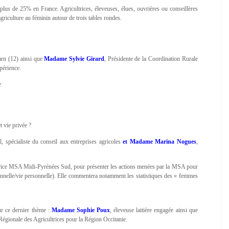
lus de 25% en France. Agricultrices, éleveuses, élues, ouvrières ou conseillères
agriculture au féminin autour de trois tables rondes.
Tarn (12) ainsi que
Madame Sylvie Girard
, Présidente de la Coordination Rurale
périence.
e
t vie privée ?
spécialiste du conseil aux entreprises agricoles
et Madame Marina Nogues
,
trice MSA Midi-Pyrénées Sud, pour présenter les actions menées par la MSA pour
ionnelle/vie personnelle). Elle commentera notamment les statistiques des « femmes
ur ce dernier thème :
Madame Sophie Poux
, éleveuse laitière engagée ainsi que
égionale des Agricultrices pour la Région Occitanie.