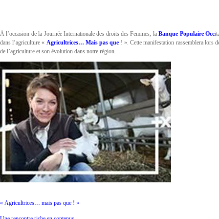
À l’occasion de la Journée Internationale des droits des Femmes, la
Banque Populaire Occ
i
dans l’agriculture «
Agricultrices… Mais pas que
! ». Cette manifestation rassemblera lors d
de l’agriculture et son évolution dans notre région.
« Agricultrices… mais pas que ! »
Une rencontre riche en contenus