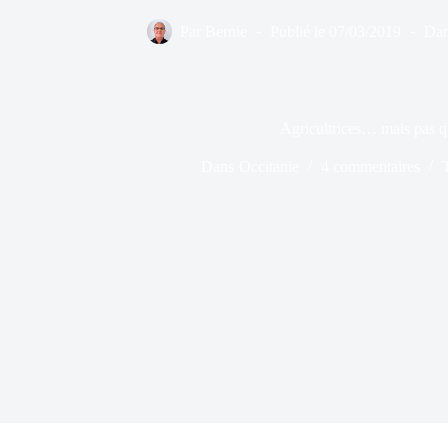
Par
Bernie
Publié le
07/03/2019
Da
Agricultrices… mais pas q
Dans
Occitanie
4 commentaires