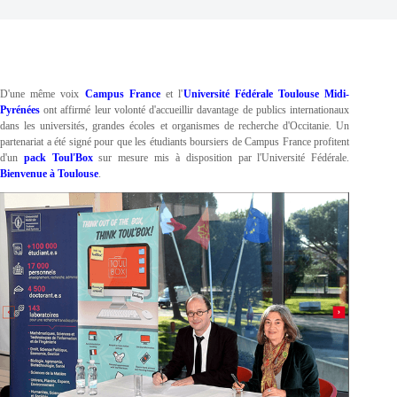
D'une même voix
Campus France
et l'
Université
Fédérale Toulouse Midi-
Pyrénées
ont affirmé leur volonté d'accueillir davantage de publics internationaux
dans les universités, grandes écoles et organismes de recherche d'Occitanie. Un
partenariat a été signé pour que les étudiants boursiers de Campus France profitent
d'un
pack Toul'Box
sur mesure mis à disposition par l'Université Fédérale.
Bienvenue à Toulouse
.