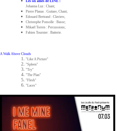
Les six âmes de LINE :
Johanna Luz : Chant;
Pierre Planas : Guitare, Chant;
Edouard Bertrand : Claviers;
Christophe Ponsolle : Basse;
Mikaël Torren : Percussions;
Fabien Tournier : Batterie.
A Walk Above Clouds
"Like A Picture"
"Spleen"
"Try"
"The Plan"
"Flesh"
"Laces"