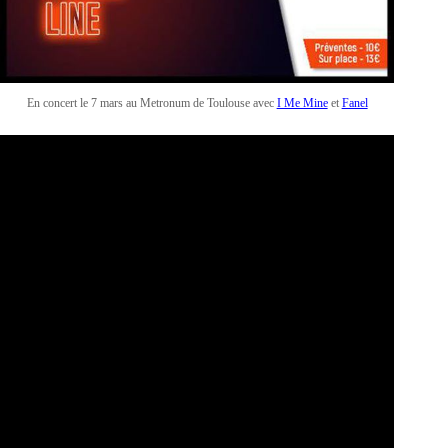
En concert le 7 mars au Metronum de Toulouse avec
I Me Mine
et
Fanel