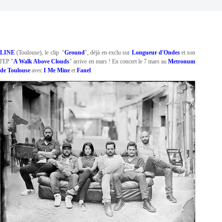
LINE
(Toulouse), le clip "
Ground
", déjà en exclu sur
Longueur d'Ondes
et son
l'EP "
A Walk Above Clouds
" arrive en mars ! En concert le 7 mars au
Metronum
de Toulouse
avec
I Me Mine
et
Fanel
.