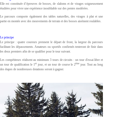
Elle est constituée d’épreuves de bosses, de slaloms et de virages soigneusement
étudiées pour vivre une expérience inoubliable sur des pentes modérées.
Le parcours comporte également des tables naturelles, des virages à plat et une
partie en montée avec des mouvements de terrain et des bosses aisément roulables.
Le principe
Le principe : quatre coureurs prennent le départ de front, la largeur du parcours
facilitant les dépassements. Amateurs ou sportifs confirmés tenteront de finir dans
les deux premiers afin de se qualifier pour le tour suivant.
Les compétiteurs réalisent au minimum 3 tours de circuits : un tour d'essai libre et
er
ème
un tour de qualification le 1
jour, et un tour de course le 2
jour. Tout au long
des étapes de nombreuses dotations seront à gagner.