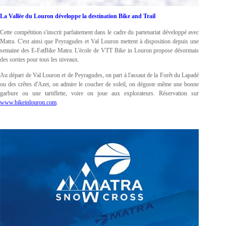
La Vallée du Louron développe la destination Bike and Trail
Cette compétition s'inscrit parfaitement dans le cadre du partenariat développé avec
Matra. C'est ainsi que Peyragudes et Val Louron mettent à disposition depuis une
semaine des E-FatBike Matra. L'école de VTT Bike in Louron propose désormais
des sorties pour tous les niveaux.
Au départ de Val Louron et de Peyragudes, on part à l'assaut de la Forêt du Lapadé
ou des crêtes d'Azet, on admire le coucher de soleil, on déguste même une bonne
garbure ou une tartiflette, voire on joue aux explorateurs. Réservation sur
www.bikeinlouron.com
.