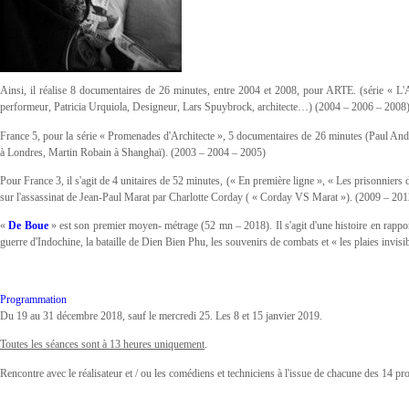
Ainsi, il réalise 8 documentaires de 26 minutes, entre 2004 et 2008, pour ARTE. (série « L'
performeur, Patricia Urquiola, Designeur, Lars Spuybrock, architecte…) (2004 – 2006 – 2008
France 5, pour la série « Promenades d'Architecte », 5 documentaires de 26 minutes (Paul And
à Londres, Martin Robain à Shanghaï). (2003 – 2004 – 2005)
Pour France 3, il s'agit de 4 unitaires de 52 minutes, (« En première ligne », « Les prisonn
sur l'assassinat de Jean-Paul Marat par Charlotte Corday ( « Corday VS Marat »). (2009 – 20
«
De Boue
» est son premier moyen- métrage (52 mn – 2018). Il s'agit d'une histoire en rappor
guerre d'Indochine, la bataille de Dien Bien Phu, les souvenirs de combats et « les plaies invisi
Programmation
Du 19 au 31 décembre 2018, sauf le mercredi 25. Les 8 et 15 janvier 2019.
Toutes les séances sont à 13 heures uniquement
.
Rencontre avec le réalisateur et / ou les comédiens et techniciens à l'issue de chacune des 14 pro