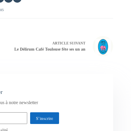
405
ARTICLE
SUIVANT
Le Délirum Café Toulouse fête ses un an
er
us à notre newsletter
S’inscrire
alité