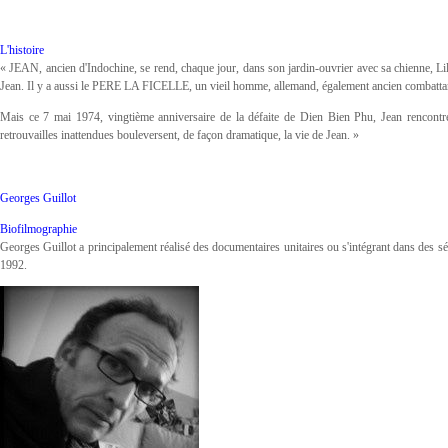
L'histoire
« JEAN, ancien d'Indochine, se rend, chaque jour, dans son jardin-ouvrier avec sa chienne, Lili
Jean. Il y a aussi le PERE LA FICELLE, un vieil homme, allemand, également ancien combattant,
Mais ce 7 mai 1974, vingtième anniversaire de la défaite de Dien Bien Phu, Jean rencontre,
retrouvailles inattendues bouleversent, de façon dramatique, la vie de Jean. »
Georges Guillot
Biofilmographie
Georges Guillot a principalement réalisé des documentaires unitaires ou s'intégrant dans des sér
1992.