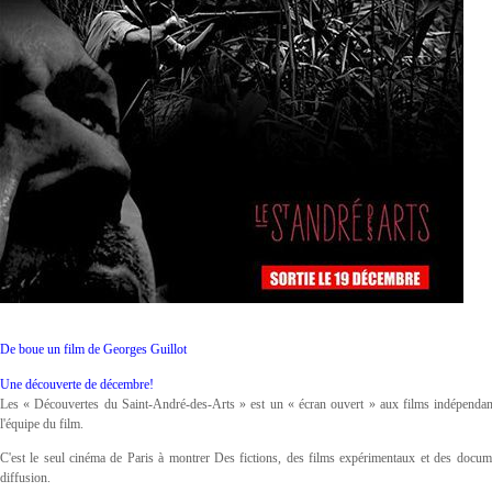
De boue un film de Georges Guillot
Une découverte de décembre!
Les « Découvertes du Saint-André-des-Arts » est un « écran ouvert » aux films indépendants
l'équipe du film.
C'est le seul cinéma de Paris à montrer Des fictions, des films expérimentaux et des docume
diffusion.