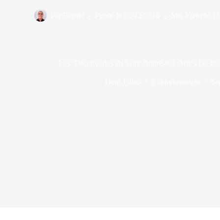
Par
Bernie
Publié le
05/12/2018
Mis à jour le
13
Les ‘Découvertes du Saint-André-des-Arts’ : De bou
Dans
Films
2 commentaires
Te