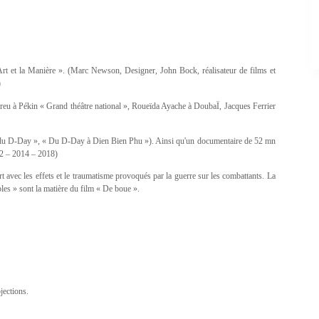
Art et la Manière ». (Marc Newson, Designer, John Bock, réalisateur de films et
)
reu à Pékin « Grand théâtre national », Roueïda Ayache à DoubaÏ, Jacques Ferrier
iers du D-Day », « Du D-Day à Dien Bien Phu »). Ainsi qu'un documentaire de 52 mn
12 – 2014 – 2018)
t avec les effets et le traumatisme provoqués par la guerre sur les combattants. La
bles » sont la matière du film « De boue ».
jections.