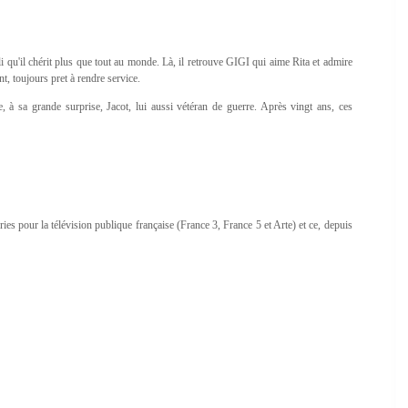
 qu'il chérit plus que tout au monde. Là, il retrouve GIGI qui aime Rita et admire
 toujours pret à rendre service.
 à sa grande surprise, Jacot, lui aussi vétéran de guerre. Après vingt ans, ces
ies pour la télévision publique française (France 3, France 5 et Arte) et ce, depuis